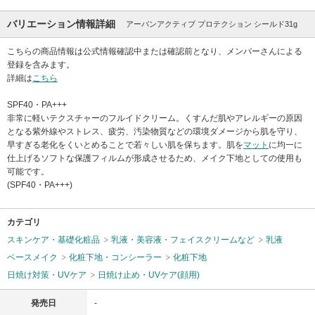
バリエーション情報詳細
アーバンアクティブ プロテクション シールド31g
こちらの商品情報は公式情報確認中または確認前となり、メンバーさんによる
登録を含みます。
詳細は
こちら
SPF40・PA+++
非常に軽いテクスチャーのフルイドクリーム。くすんだ肌やアレルギーの原因
となる紫外線やストレス、疲労、汚染物質などの環境ダメージから肌を守り、
早すぎる老化をくいとめることで若々しい肌を保ちます。肌を
マット
に均一に
仕上げるソフトな保護フィルムが形成させるため、メイク下地としての使用も
可能です。
(SPF40・PA+++)
カテゴリ
スキンケア・基礎化粧品
乳液・美容液・フェイスクリームなど
乳液
ベースメイク
化粧下地・コンシーラー
化粧下地
日焼け対策・UVケア
日焼け止め・UVケア(顔用)
発売日
-