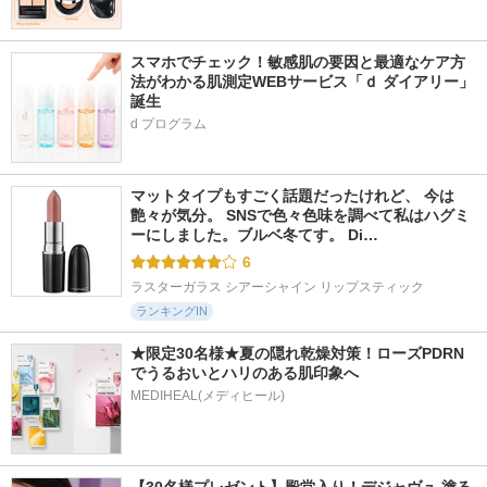
スマホでチェック！敏感肌の要因と最適なケア方
法がわかる肌測定WEBサービス「ｄ ダイアリー」
誕生
d プログラム
マットタイプもすごく話題だったけれど、 今は
艶々が気分。 SNSで色々色味を調べて私はハグミ
ーにしました。ブルベ冬てす。 Di…
6
ラスターガラス シアーシャイン リップスティック
ランキングIN
★限定30名様★夏の隠れ乾燥対策！ローズPDRN
でうるおいとハリのある肌印象へ
MEDIHEAL(メディヒール)