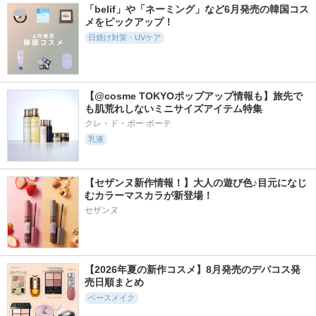
「belif」や「ネーミング」など6月発売の韓国コス
メをピックアップ！
日焼け対策・UVケア
【@cosme TOKYOポップアップ情報も】旅先で
も肌荒れしないミニサイズアイテム特集
クレ・ド・ポー ボーテ
乳液
【セザンヌ新作情報！】大人の遊び色♪目元になじ
むカラーマスカラが新登場！
セザンヌ
【2026年夏の新作コスメ】8月発売のデパコス発
売日順まとめ
ベースメイク