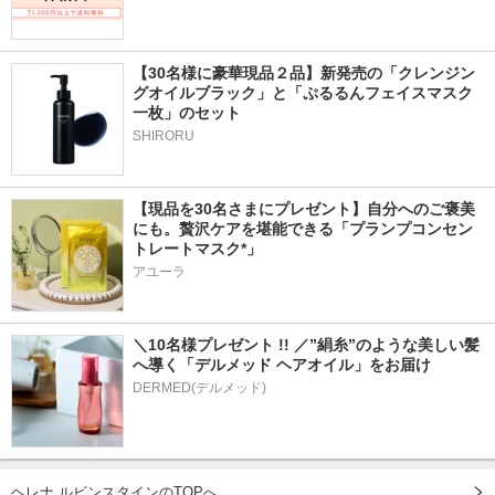
【30名様に豪華現品２品】新発売の「クレンジン
グオイルブラック」と「ぷるるんフェイスマスク
一枚」のセット
SHIRORU
【現品を30名さまにプレゼント】自分へのご褒美
にも。贅沢ケアを堪能できる「プランプコンセン
トレートマスク*」
アユーラ
＼10名様プレゼント !! ／”絹糸”のような美しい髪
へ導く「デルメッド ヘアオイル」をお届け
DERMED(デルメッド)
ヘレナ ルビンスタインのTOPへ