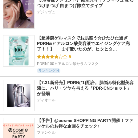
【30名様プレゼント】殿堂入り！デジャヴュ 塗る
つけまつげ 自まつげ際立てタイプ
デジャヴュ
【超薄膜ゲルマスクでお肌整う☆ひたひた過ぎ
PDRN&ヒアルロン酸美容液でエイジングケア完
了！！】  　まず驚いたのが、ヒタヒタ…
5
PDRN100ヒアルロン酸セラムマスク
ランキングIN
【7.31新発売】PDRN(*1)配合。肌悩み特化型美容
液に、ハリ・ツヤを与える「PDR-CNショット」
が登場
ディオール
【予告】@cosme SHOPPING PARTY開催！ファ
ンケルのお得な企画をチェック♪
ファンケル