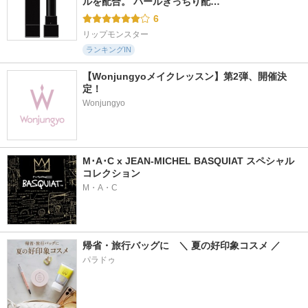
ルを配合。 パールぎっちり配…
6
リップモンスター
ランキングIN
【Wonjungyoメイクレッスン】第2弾、開催決
定！
Wonjungyo
M･A･C x JEAN-MICHEL BASQUIAT スペシャル
コレクション
M・A・C
帰省・旅行バッグに　＼ 夏の好印象コスメ ／
パラドゥ