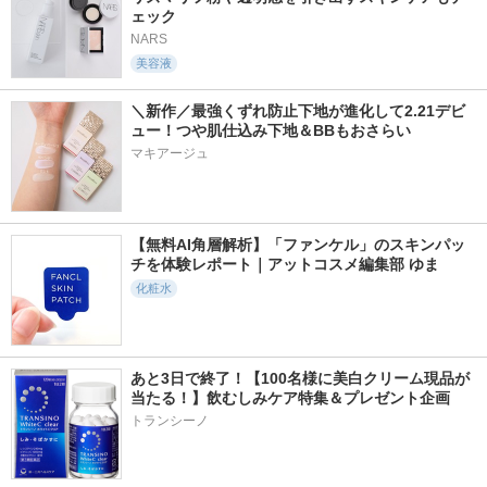
ェック
NARS
美容液
＼新作／最強くずれ防止下地が進化して2.21デビ
ュー！つや肌仕込み下地＆BBもおさらい
マキアージュ
【無料AI角層解析】「ファンケル」のスキンパッ
チを体験レポート｜アットコスメ編集部 ゆま
化粧水
あと3日で終了！【100名様に美白クリーム現品が
当たる！】飲むしみケア特集＆プレゼント企画
トランシーノ