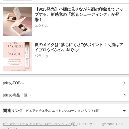
【9/15発売】小顔に見せながら顔の印象までアッ
プする、新感覚の「彩るシェーディング」が登
場！
エクセル
夏のメイクは“落ちにくさ”がポイント！＼眉はア
イブロウペンシルNで♪／
パラドゥ
pdcのTOPへ
pdcの商品一覧へ
関連リンク
ピュアナチュラル エッセンスローション リフト(旧)
ピュアナチュラル エッセンスローション リフト(旧)
の口コミサイト - @cosme（アッ
トコスメ）