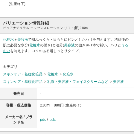
(生産終了)
バリエーション情報詳細
ピュアナチュラル エッセンスローション リフト(旧)210ml
化粧水
＋
美容液
で肌ふっくら・目もとにピンとしたハリを与えます。洗顔後の
肌に必要な水分(
化粧水
の働き)と油分(
美容液
の働き)を1本で補い、ハリと
うる
おい
を与えます。コクのある超しっとりタイプ。
カテゴリ
スキンケア・基礎化粧品
化粧水
化粧水
スキンケア・基礎化粧品
乳液・美容液・フェイスクリームなど
美容液
発売日
-
容量・税込価格
210ml・880円 (生産終了)
メーカー名 / ブラ
pdc
/
pdc
ンド名