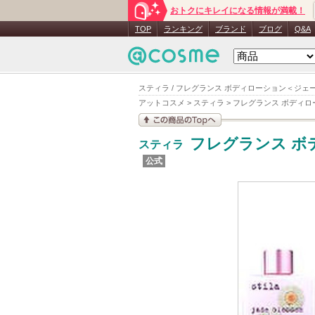
おトクにキレイになる情報が満載！
TOP
ランキング
ブランド
ブログ
Q&A
スティラ / フレグランス ボディローション＜ジェード
アットコスメ
>
スティラ
>
フレグランス ボディロ
この商品の情報を見
フレグランス ボ
スティラ
る
公式