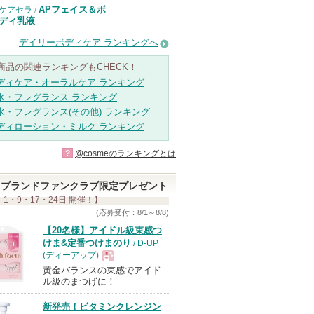
APフェイス＆ボ
ケアセラ
/
ディ乳液
デイリーボディケア ランキングへ
商品の関連ランキングもCHECK！
ディケア・オーラルケア ランキング
水・フレグランス ランキング
水・フレグランス(その他) ランキング
ディローション・ミルク ランキング
?
@cosmeのランキングとは
ブランドファンクラブ限定プレゼント
 1・9・17・24日 開催！】
(応募受付：8/1～8/8)
【20名様】アイドル級束感つ
けま&定番つけまのり
/ D-UP
(ディーアップ)
黄金バランスの束感でアイド
現
ル級のまつげに！
新発売！ビタミンクレンジン
品