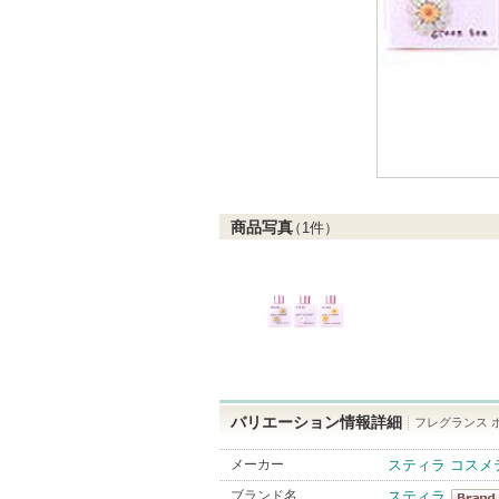
商品写真
（
1
件）
バリエーション情報詳細
フレグランス ボ
メーカー
スティラ コスメ
ブランド名
スティラ