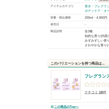
スティ
アイテムカテゴリ
香水・フレグラ
ボディケア・オ
BrandI
容量・税込価格
200ml・4,950円
発売日
-
商品説明
全3種
知的な香り(内面
みずみずしい香り
さわやかな香り(
このバリエーションを持つ商品は...
フレグラン
クチコミ
10
件
この商品のTopへ