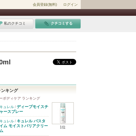
会員登録(無料)
ログイン
私のクチコミ
クチコミする
00ml
ランキング
ーボディケア ランキング
ディープモイスチ
キュレル
/
ャースプレー
キュレル バスタ
キュレル
/
イム モイストバリアクリー
1位
ム