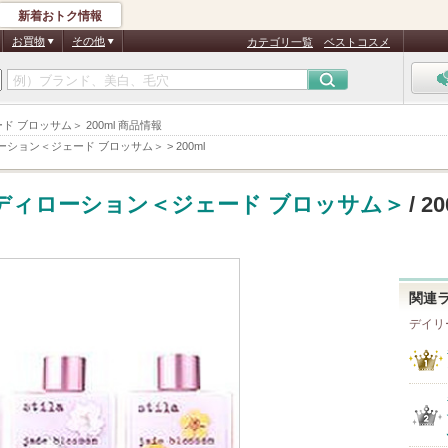
新着おトク情報
お買物
その他
カテゴリ一覧
ベストコスメ
 ブロッサム＞ 200ml 商品情報
ーション＜ジェード ブロッサム＞
>
200ml
ディローション＜ジェード ブロッサム＞
/ 2
関連
デイリ