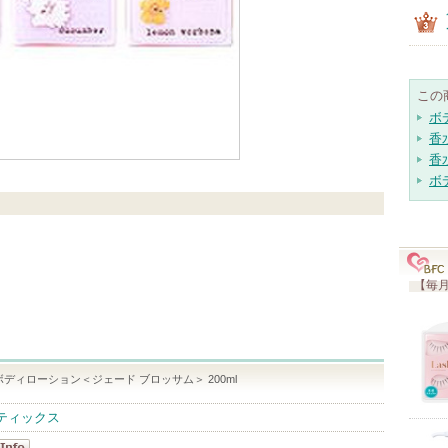
この
ボ
香
香
ボ
【毎月
ディローション＜ジェード ブロッサム＞ 200ml
ティックス