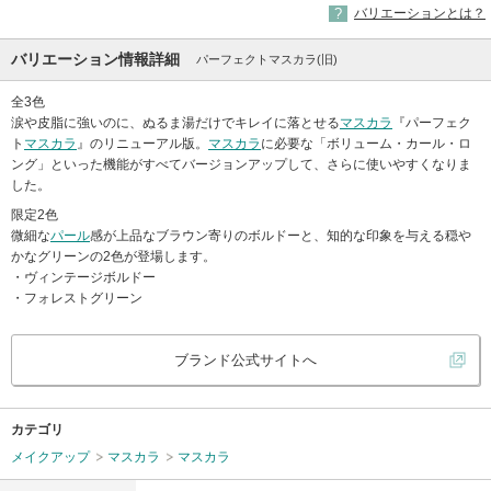
バリエーションとは？
バリエーション情報詳細
パーフェクトマスカラ(旧)
全3色
涙や皮脂に強いのに、ぬるま湯だけでキレイに落とせる
マスカラ
『パーフェク
ト
マスカラ
』のリニューアル版。
マスカラ
に必要な「ボリューム・カール・ロ
ング」といった機能がすべてバージョンアップして、さらに使いやすくなりま
した。
限定2色
微細な
パール
感が上品なブラウン寄りのボルドーと、知的な印象を与える穏や
かなグリーンの2色が登場します。
・ヴィンテージボルドー
・フォレストグリーン
ブランド公式サイトへ
カテゴリ
メイクアップ
マスカラ
マスカラ