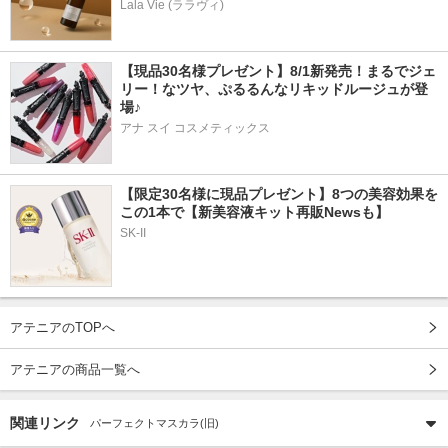
Lala Vie (ララヴィ)
【現品30名様プレゼント】8/1新発売！まるでジェ
リー！なツヤ、ぷるるんなリキッドルージュが登
場♪
アナ スイ コスメティックス
【限定30名様に現品プレゼント】8つの美容効果を
この1本で【新美容液キット再販Newsも】
SK-II
アテニアのTOPへ
アテニアの商品一覧へ
関連リンク
パーフェクトマスカラ(旧)