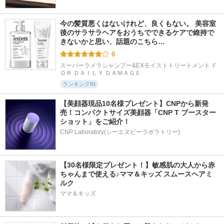
今の髪質悪くはないけれど、良くもない。 美容室
後のサラサラヘアをおうちでできるケアで維持で
きないかと思い、話題のこちら…
6
スーパーラメラシャンプー&EXモイストトリートメント Ｆ
ＯＲ ＤＡＩＬＹ ＤＡＭＡＧＥ
ランキングIN
【美顔器現品10名様プレゼント】CNPから新発
売！コンパクトサイズ美顔器「CNP T ブースター 
ショット」をご紹介！
CNP Laboratory(シーエヌピーラボラトリー)
【30名様限定プレゼント！】敏感肌の大人から赤
ちゃんまで使える♪ママ＆キッズ スムースヘアミ
ルク
ママ＆キッズ