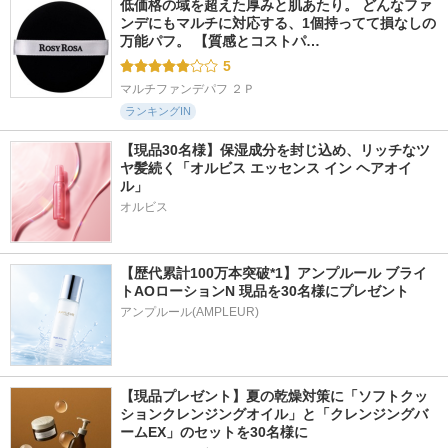
低価格の域を超えた厚みと肌あたり。 どんなファ
ンデにもマルチに対応する、1個持ってて損なしの
万能パフ。 【質感とコストパ…
5
マルチファンデパフ ２Ｐ
ランキングIN
【現品30名様】保湿成分を封じ込め、リッチなツ
ヤ髪続く「オルビス エッセンス イン ヘアオイ
ル」
オルビス
【歴代累計100万本突破*1】アンプルール ブライ
トAOローションN 現品を30名様にプレゼント
アンプルール(AMPLEUR)
【現品プレゼント】夏の乾燥対策に「ソフトクッ
ションクレンジングオイル」と「クレンジングバ
ームEX」のセットを30名様に