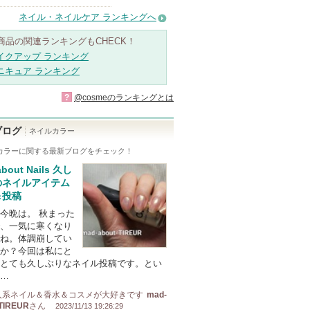
ネイル・ネイルケア ランキングへ
商品の関連ランキングもCHECK！
イクアップ ランキング
ニキュア ランキング
?
@cosmeのランキングとは
ブログ
ネイルカラー
カラー
に関する最新ブログをチェック！
about Nails 久し
のネイルアイテム
＆投稿
今晩は。 秋まった
、一気に寒くなり
ね。体調崩してい
か？今回は私にと
とても久しぶりなネイル投稿です。とい
…
入系ネイル＆香水＆コスメが大好きです
mad-
-TIREUR
さん
2023/11/13 19:26:29