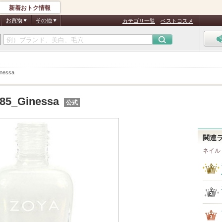
新着おトク情報
お買物
その他
カテゴリ一覧
ベストコスメ
nessa
485_Ginessa
公式
関連
ネイル