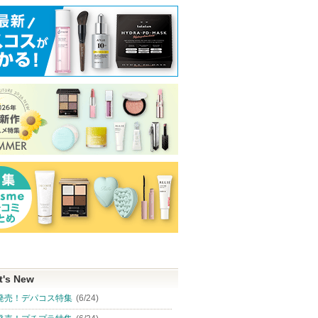
t's New
発売！デパコス特集
(6/24)