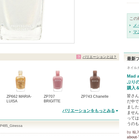
この
メ
マ
バリエーションとは？
最新
ネイル
Mad 
ぶり
購入
皆さん
ZP662 MARIA-
ZP707
ZP743 Chanelle
LUISA
BRIGITTE
だ中で
ました
バリエーションをもっとみる
ません
っては
うのも
85_Ginessa
by
輸
about