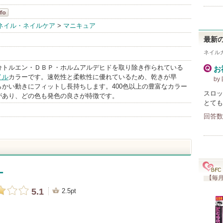
ネイル・ネイルケア
>
マニキュア
最新の
ネイル
分トルエン・ＤＢＰ・ホルムアルデヒドを取り除き作られている
お
イル
カラーです。速乾性と柔軟性に優れているため、乾きが早
by
らかい動きにフィットし長持ちします。400色以上の豊富なカラー
スロッ
があり、どの色も発色の良さが特徴です。
とても
回答数
ー
【毎月
5.1
2.5pt