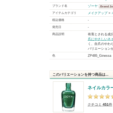
ブランド名
ゾーヤ
ゾーヤ
アイテムカテゴリ
メイクアップ
>
BrandInfo
税込価格
-
発売日
-
商品説明
有害とされる成
爪にやさしい
ネ
く、自爪のやわ
バリエーション
色
ZP485_Ginessa
このバリエーションを持つ商品は...
ネイルカラ
クチコミ
451
件