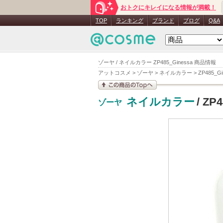
おトクにキレイになる情報が満載！
TOP
ランキング
ブランド
ブログ
Q&A
ゾーヤ / ネイルカラー ZP485_Ginessa 商品情報
アットコスメ
>
ゾーヤ
>
ネイルカラー
>
ZP485_Gi
この商品の情報を見
ネイルカラー
/ ZP
ゾーヤ
る