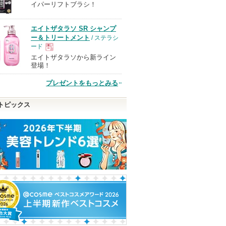
イパーリフトブラシ！
品
エイトザタラソ SR シャンプ
ー＆トリートメント
/ ステラシ
ード
エイトザタラソから新ライン
現
登場！
プレゼントをもっとみる
品
トピックス