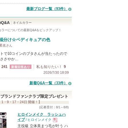
最新ブログ一覧（93件）
Q&A
ネイルカラー
カラー
についての最新Q&Aをピックアップ！
福分け☆ペディキュアの色
 匿名
さん
トで10コインのブタさんが当たったので
ささやか…
241
私も知りたい！
9
新着回答あり
2026/7/30 18:09
新着Q&A一覧（33件）
ブランドファンクラブ限定プレゼント
 1・9・17・24日 開催！】
(応募受付：8/1～8/8)
ヒロインメイク ラッシュハ
イプ
/ ヒロインメイク
主役級 立体美まつ毛が叶う ハ
現