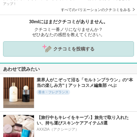
アップ！
すべてのバリエーションのクチコミをみる
30mlにはまだクチコミがありません。
クチコミ一番ノリになりませんか？
ぜひあなたの感想を教えてください。
クチコミを投稿する
あわせて読みたい
業界人がこぞって沼る「モルトンブラウン」の“本
当の楽しみ方” | アットコスメ編集部 ぺぷ
香水・フレグランス
【旅行中もキレイをキープ♪】旅先で取り入れた
い、持ち運びスキンケアアイテム5選
AXXZIA（アクシージア）