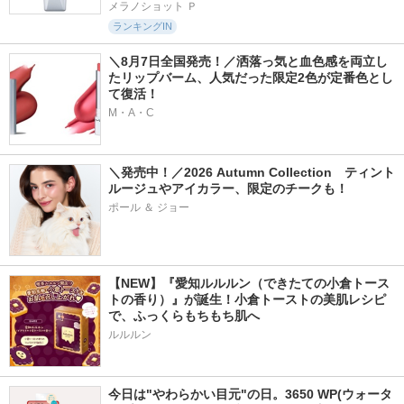
メラノショット Ｐ
ランキングIN
＼8月7日全国発売！／洒落っ気と血色感を両立し
たリップバーム、人気だった限定2色が定番色とし
て復活！
M・A・C
＼発売中！／2026 Autumn Collection　ティント
ルージュやアイカラー、限定のチークも！
ポール ＆ ジョー
【NEW】『愛知ルルルン（できたての小倉トース
トの香り）』が誕生！小倉トーストの美肌レシピ
で、ふっくらもちもち肌へ
ルルルン
今日は"やわらかい目元"の日。3650 WP(ウォータ