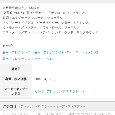
※数量限定発売／日本限定
“万華鏡”のように香りが変わる、「ザクロ」のフレグランス。
香調：エキゾチック フルーティ フローラル
トップノート／ザクロ、ピーチネクター、シダー、ヒヤシンス
ミドルノート／バンブー、ホワイトローズ、ジャスミン
ラストノート／アンバー、べチバー、シダーウッド、サンダルウッド
カテゴリ
香水・フレグランス
香水・フレグランス(レディース・ウィメンズ)
香水・フレグランス
オードトワレ
発売日
-
容量・税込価格
30ml・4,180円
メーカー名 / ブラ
わかば
/
アレッサンドロ デラトーレ
ンド名
クチコミ
アレッサンドロ デラトーレ オーデトワレ スプレー
アレッサンドロ デラトーレ オーデトワレ スプレー 30mlについてのクチコミをピック