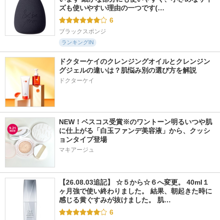
ズも使いやすい理由の一つです(…
6
ブラックスポンジ
ランキングIN
ドクターケイのクレンジングオイルとクレンジン
グジェルの違いは？肌悩み別の選び方を解説
ドクターケイ
NEW！ベスコス受賞※のワントーン明るいつや肌
に仕上がる「白玉ファンデ美容液」から、クッシ
ョンタイプ登場
マキアージュ
【26.08.03追記】 ☆５から☆６へ変更。 40ml１
ヶ月強で使い終わりました。 結果、朝起きた時に
感じる黄ぐすみが抜けました。 肌…
6