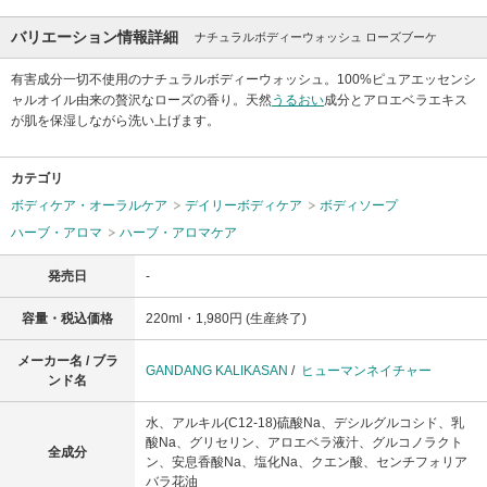
バリエーション情報詳細
ナチュラルボディーウォッシュ ローズブーケ
有害成分一切不使用のナチュラルボディーウォッシュ。100%ピュアエッセンシ
ャルオイル由来の贅沢なローズの香り。天然
うるおい
成分とアロエベラエキス
が肌を保湿しながら洗い上げます。
カテゴリ
ボディケア・オーラルケア
デイリーボディケア
ボディソープ
ハーブ・アロマ
ハーブ・アロマケア
発売日
-
容量・税込価格
220ml・1,980円 (生産終了)
メーカー名 / ブラ
GANDANG KALIKASAN
/
ヒューマンネイチャー
ンド名
水、アルキル(C12-18)硫酸Na、デシルグルコシド、乳
酸Na、グリセリン、アロエベラ液汁、グルコノラクト
全成分
ン、安息香酸Na、塩化Na、クエン酸、センチフォリア
バラ花油