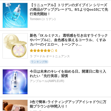
【リニューアル】トリデンのダイブイン シリーズ
の商品がアップグレード*1。8/1よりQoo10にて先
行発売開始！
Torriden (トリデン)
新色「IX ルミナス」 透明感を引き出すライラック
やパープルに、血色感を添えるコーラル、くすみ
カバーのイエロー、トーンアッ…
6
ラ プードル オートニュアンス
ランキングIN
今日は未来のキレイを始める日。開運日に取り入
れたい「先行美容」習慣
アンプルール(AMPLEUR)
3色で簡単♪ライティングアップアイシャドウに万
能ブラウンが仲間入り！