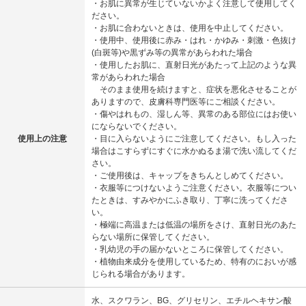
・お肌に異常が生じていないかよく注意して使用してく
ださい。
・お肌に合わないときは、使用を中止してください。
・使用中、使用後に赤み・はれ・かゆみ・刺激・色抜け
(白斑等)や黒ずみ等の異常があらわれた場合
・使用したお肌に、直射日光があたって上記のような異
常があらわれた場合
そのまま使用を続けますと、症状を悪化させることが
ありますので、皮膚科専門医等にご相談ください。
・傷やはれもの、湿しん等、異常のある部位にはお使い
にならないでください。
使用上の注意
・目に入らないようにご注意してください。もし入った
場合はこすらずにすぐに水かぬるま湯で洗い流してくだ
さい。
・ご使用後は、キャップをきちんとしめてください。
・衣服等につけないようご注意ください。衣服等につい
たときは、すみやかにふき取り、丁寧に洗ってくださ
い。
・極端に高温または低温の場所をさけ、直射日光のあた
らない場所に保管してください。
・乳幼児の手の届かないところに保管してください。
・植物由来成分を使用しているため、特有のにおいが感
じられる場合があります。
水、スクワラン、BG、グリセリン、エチルヘキサン酸