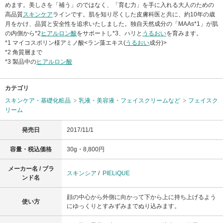
めます。美しさを「補う」のではなく、「育む力」を手に入れる大人のための
高品質
スキンケア
ラインです。肌を知り尽くした皮膚科医と共に、約10年の歳
月をかけ、品質と安全性を追求いたしました。独自天然成分の「MAAs*1」が肌
の内側から*2
ヒアルロン酸
をサポートし*3、ハリと
うるおい
を育みます。
*1 マイコスポリン様アミノ酸<ラン藻エキス(
うるおい
成分)>
*2 角質層まで
*3 製品中の
ヒアルロン酸
カテゴリ
スキンケア・基礎化粧品
乳液・美容液・フェイスクリームなど
フェイスク
リーム
発売日
2017/11/1
容量・税込価格
30g・8,800円
メーカー名 / ブラ
スキンシア
/
PIELiQUE
ンド名
顔の中心から外側に向かって下から上に持ち上げるよう
使い方
にゆっくりとすみずみまでぬり込みます。