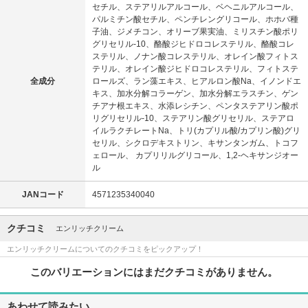
セチル、ステアリルアルコール、ベヘニルアルコール、
パルミチン酸セチル、ペンチレングリコール、ホホバ種
子油、ジメチコン、オリーブ果実油、ミリスチン酸ポリ
グリセリル-10、酪酸ジヒドロコレステリル、酪酸コレ
ステリル、ノナン酸コレステリル、オレイン酸フィトス
テリル、オレイン酸ジヒドロコレステリル、フィトステ
全成分
ロールズ、ラン藻エキス、ヒアルロン酸Na、イノンドエ
キス、加水分解コラーゲン、加水分解エラスチン、ゲン
チアナ根エキス、水添レシチン、ペンタステアリン酸ポ
リグリセリル-10、ステアリン酸グリセリル、ステアロ
イルラクチレートNa、トリ(カプリル酸/カプリン酸)グリ
セリル、シクロデキストリン、キサンタンガム、トコフ
ェロール、 カプリリルグリコール、1,2-ヘキサンジオー
ル
JANコード
4571235340040
クチコミ
エンリッチクリーム
エンリッチクリームについてのクチコミをピックアップ！
このバリエーションにはまだクチコミがありません。
あわせて読みたい