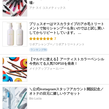
場♪
アナ スイ コスメティックス
プリュスオーはマスカラタイプのアホ毛トリート
メントで知りシャンプーも良いのではと試し買い
してからリピートしています。 …
7
リポアシャンプー／リポアトリートメント
ランキングIN
【マルチに使える】アーティストカラーペンシル
今売れてる人気TOP10を発表！
メイクアップフォーエバー
＼公式Instagramスタッフアカウント開設記念／
オトナの目元に嬉しいケアセット
Bio Lucia