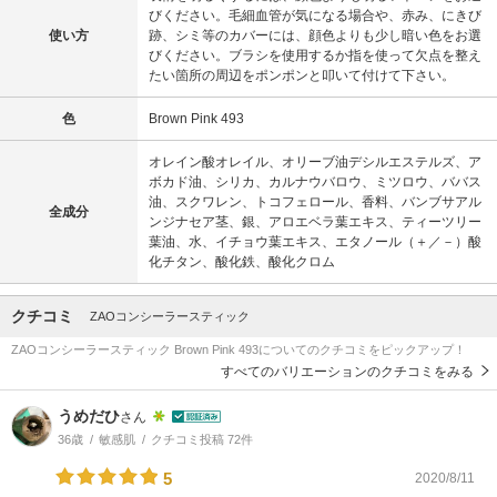
びください。毛細血管が気になる場合や、赤み、にきび
使い方
跡、シミ等のカバーには、顔色よりも少し暗い色をお選
びください。ブラシを使用するか指を使って欠点を整え
たい箇所の周辺をポンポンと叩いて付けて下さい。
色
Brown Pink 493
オレイン酸オレイル、オリーブ油デシルエステルズ、ア
ボカド油、シリカ、カルナウバロウ、ミツロウ、ババス
油、スクワレン、トコフェロール、香料、バンブサアル
全成分
ンジナセア茎、銀、アロエベラ葉エキス、ティーツリー
葉油、水、イチョウ葉エキス、エタノール（＋／－）酸
化チタン、酸化鉄、酸化クロム
クチコミ
ZAOコンシーラースティック
ZAOコンシーラースティック Brown Pink 493についてのクチコミをピックアップ！
すべてのバリエーションのクチコミをみる
うめだひ
さん
36歳
敏感肌
クチコミ投稿 72件
5
2020/8/11