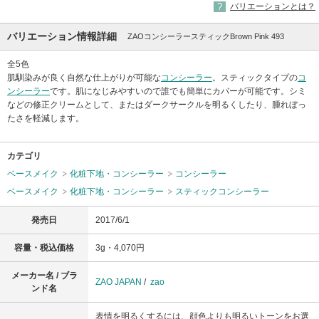
バリエーションとは？
バリエーション情報詳細
ZAOコンシーラースティックBrown Pink 493
全5色
肌馴染みが良く自然な仕上がりが可能な
コンシーラー
。スティックタイプの
コ
ンシーラー
です。肌になじみやすいので誰でも簡単にカバーが可能です。シミ
などの修正クリームとして、またはダークサークルを明るくしたり、腫れぼっ
たさを軽減します。
カテゴリ
ベースメイク
化粧下地・コンシーラー
コンシーラー
ベースメイク
化粧下地・コンシーラー
スティックコンシーラー
発売日
2017/6/1
容量・税込価格
3g・4,070円
メーカー名 / ブラ
ZAO JAPAN
/
zao
ンド名
表情を明るくするには、顔色よりも明るいトーンをお選