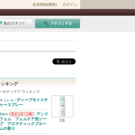
会員登録(無料)
ログイン
私のクチコミ
クチコミする
ランキング
ーボディケア ランキング
ディープモイスチ
キュレル
/
ャースプレー
アンド
&fem
/
&femからのお
フェム フェムケア泡ソー
1位
知らせがありま
プ アロマティックブルー
す
ムの香り