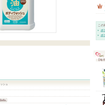
この
ボ
ボ
【毎月
ォッシュ
油