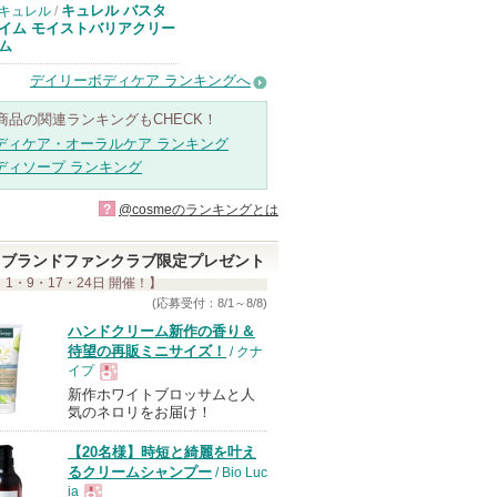
キュレル バスタ
キュレル
/
イム モイストバリアクリー
ム
デイリーボディケア ランキングへ
商品の関連ランキングもCHECK！
ディケア・オーラルケア ランキング
ディソープ ランキング
?
@cosmeのランキングとは
ブランドファンクラブ限定プレゼント
 1・9・17・24日 開催！】
(応募受付：8/1～8/8)
ハンドクリーム新作の香り＆
待望の再販ミニサイズ！
/ クナ
イプ
新作ホワイトブロッサムと人
現
気のネロリをお届け！
【20名様】時短と綺麗を叶え
品
るクリームシャンプー
/ Bio Luc
ia