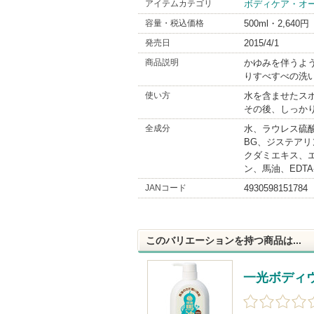
アイテムカテゴリ
ボディケア・オ
BrandI
容量・税込価格
500ml・2,640円
発売日
2015/4/1
商品説明
かゆみを伴うよ
りすべすべの洗
使い方
水を含ませたス
その後、しっか
全成分
水、ラウレス硫酸
BG、ジステアリ
クダミエキス、
ン、馬油、EDTA
JANコード
4930598151784
このバリエーションを持つ商品は...
一光ボディ