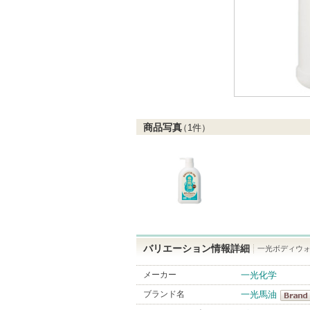
商品写真
（
1
件）
バリエーション情報詳細
一光ボディウ
メーカー
一光化学
ブランド名
一光馬油
一光馬