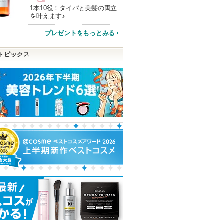
1本10役！タイパと美髪の両立
現
を叶えます♪
プレゼントをもっとみる
品
トピックス