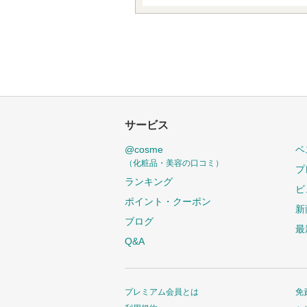
サービス
@cosme
ベ
（化粧品・美容の口コミ）
プ
ランキング
ビ
ポイント・クーポン
新
ブログ
最
Q&A
プレミアム会員とは
免