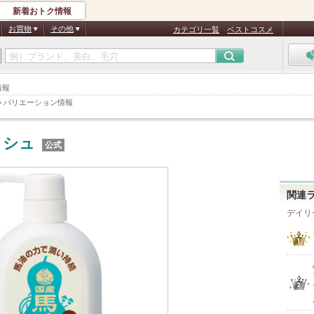
新着おトク情報
お買物
その他
カテゴリ一覧
ベストコスメ
情報
>
バリエーション情報
ッシュ
公式
関連
デイリ