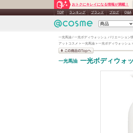
おトクにキレイになる情報が満載！
TOP
ランキング
ブランド
ブログ
Q&A
一光馬油 / 一光ボディウォッシュ バリエーション
アットコスメ
>
一光馬油
>
一光ボディウォッシュ
この商品の情報を見
一光ボディウォ
一光馬油
る