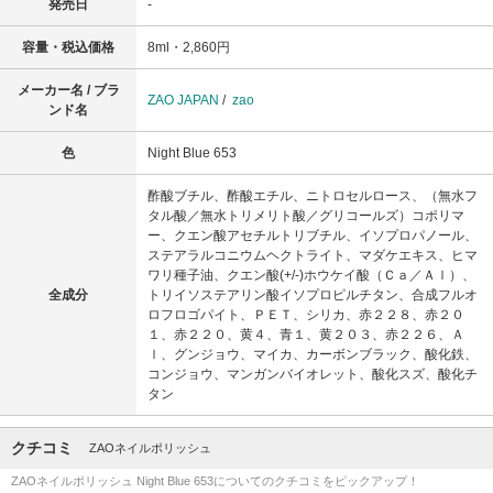
発売日
-
容量・税込価格
8ml・2,860円
メーカー名 / ブラ
ZAO JAPAN
/
zao
ンド名
色
Night Blue 653
酢酸ブチル、酢酸エチル、ニトロセルロース、（無水フ
タル酸／無水トリメリト酸／グリコールズ）コポリマ
ー、クエン酸アセチルトリブチル、イソプロパノール、
ステアラルコニウムヘクトライト、マダケエキス、ヒマ
ワリ種子油、クエン酸(+/-)ホウケイ酸（Ｃａ／Ａｌ）、
全成分
トリイソステアリン酸イソプロピルチタン、合成フルオ
ロフロゴパイト、ＰＥＴ、シリカ、赤２２８、赤２０
１、赤２２０、黄４、青１、黄２０３、赤２２６、Ａ
ｌ、グンジョウ、マイカ、カーボンブラック、酸化鉄、
コンジョウ、マンガンバイオレット、酸化スズ、酸化チ
タン
クチコミ
ZAOネイルポリッシュ
ZAOネイルポリッシュ Night Blue 653についてのクチコミをピックアップ！