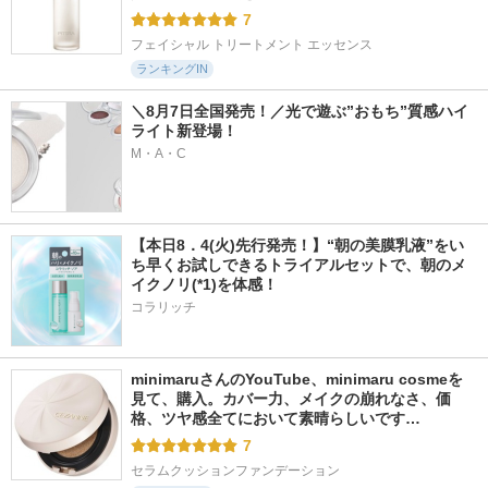
7
フェイシャル トリートメント エッセンス
ランキングIN
＼8月7日全国発売！／光で遊ぶ”おもち”質感ハイ
ライト新登場！
M・A・C
【本日8．4(火)先行発売！】“朝の美膜乳液”をい
ち早くお試しできるトライアルセットで、朝のメ
イクノリ(*1)を体感！
コラリッチ
minimaruさんのYouTube、minimaru cosmeを
見て、購入。カバー力、メイクの崩れなさ、価
格、ツヤ感全てにおいて素晴らしいです…
7
セラムクッションファンデーション