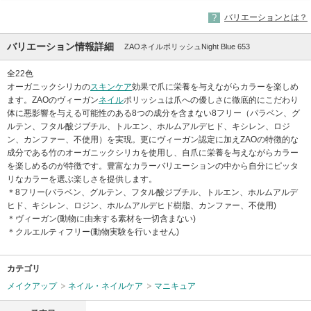
バリエーションとは？
バリエーション情報詳細
ZAOネイルポリッシュNight Blue 653
全22色
オーガニックシリカの
スキンケア
効果で爪に栄養を与えながらカラーを楽しめ
ます。ZAOのヴィーガン
ネイル
ポリッシュは爪への優しさに徹底的にこだわり
体に悪影響を与える可能性のある8つの成分を含まない8フリー（パラベン、グ
ルテン、フタル酸ジブチル、トルエン、ホルムアルデヒド、キシレン、ロジ
ン、カンファー、不使用）を実現。更にヴィーガン認定に加えZAOの特徴的な
成分である竹のオーガニックシリカを使用し、自爪に栄養を与えながらカラー
を楽しめるのが特徴です。豊富なカラーバリエーションの中から自分にピッタ
リなカラーを選ぶ楽しさを提供します。
＊8フリー(パラベン、グルテン、フタル酸ジブチル、トルエン、ホルムアルデ
ヒド、キシレン、ロジン、ホルムアルデヒド樹脂、カンファー、不使用)
＊ヴィーガン(動物に由来する素材を一切含まない)
＊クルエルティフリー(動物実験を行いません)
カテゴリ
メイクアップ
ネイル・ネイルケア
マニキュア