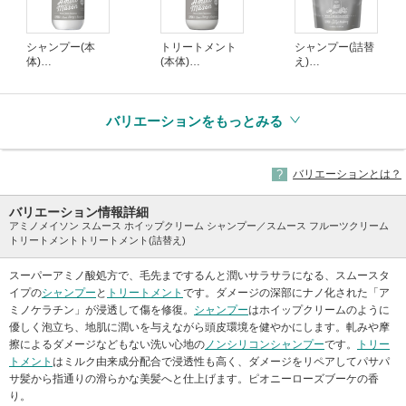
シャンプー(本
トリートメント
シャンプー(詰替
体)
(本体)
え)
(生産終了)
(生産終了)
(生産終了)
バリエーションをもっとみる
バリエーションとは？
バリエーション情報詳細
アミノメイソン スムース ホイップクリーム シャンプー／スムース フルーツクリーム
トリートメントトリートメント(詰替え)
スーパーアミノ酸処方で、毛先までするんと潤いサラサラになる、スムースタ
イプの
シャンプー
と
トリートメント
です。ダメージの深部にナノ化された「ア
ミノケラチン」が浸透して傷を修復。
シャンプー
はホイップクリームのように
優しく泡立ち、地肌に潤いを与えながら頭皮環境を健やかにします。軋みや摩
擦によるダメージなどもない洗い心地の
ノンシリコンシャンプー
です。
トリー
トメント
はミルク由来成分配合で浸透性も高く、ダメージをリペアしてパサパ
サ髪から指通りの滑らかな美髪へと仕上げます。ピオニーローズブーケの香
り。