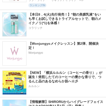
ラブ・ライナー　リキッドアイライナーR5
ランキングIN
【本日8．4(火)先行発売！】“朝の美膜乳液”をい
ち早くお試しできるトライアルセットで、朝のメ
イクノリ(*1)を体感！
コラリッチ
【Wonjungyoメイクレッスン】第2弾、開催決
定！
Wonjungyo
【NEW】「横浜ルルルン（コーヒーの香り）」が
誕生！焙煎したてのコーヒーの豊かな香りで、つ
るんと品のあるなめらか肌へ☆彡
ルルルン
【情報解禁】SHIRORUからハイグレードフェイス