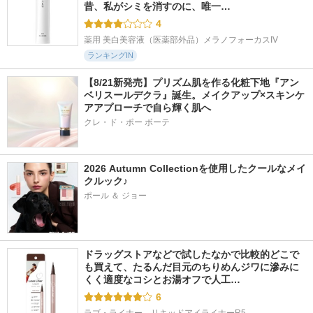
昔、私がシミを消すのに、唯一…
4
薬用 美白美容液（医薬部外品）メラノフォーカスIV
ランキングIN
【8/21新発売】プリズム肌を作る化粧下地『アン
ベリスールデクラ』誕生。メイクアップ×スキンケ
アアプローチで自ら輝く肌へ
クレ・ド・ポー ボーテ
2026 Autumn Collectionを使用したクールなメイ
クルック♪
ポール ＆ ジョー
ドラッグストアなどで試したなかで比較的どこで
も買えて、たるんだ目元のちりめんジワに滲みに
くく適度なコシとお湯オフで人工…
6