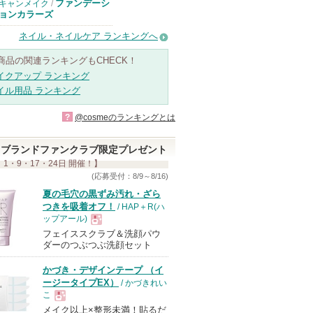
ファンデーシ
キャンメイク
/
ョンカラーズ
ネイル・ネイルケア ランキングへ
商品の関連ランキングもCHECK！
イクアップ ランキング
イル用品 ランキング
?
@cosmeのランキングとは
ブランドファンクラブ限定プレゼント
 1・9・17・24日 開催！】
(応募受付：8/9～8/16)
夏の毛穴の黒ずみ汚れ・ざら
つきを吸着オフ！
/ HAP＋R(ハ
ップアール)
フェイススクラブ＆洗顔パウ
現
ダーのつぶつぶ洗顔セット
かづき・デザインテープ （イ
品
ージータイプEX）
/ かづきれい
こ
メイク以上×整形未満！貼るだ
現