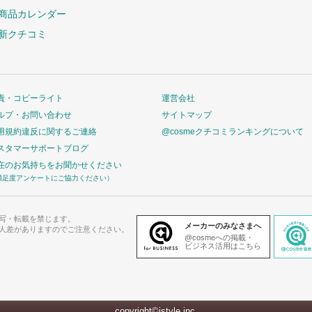
商品カレンダー
新クチコミ
責・コピーライト
運営会社
ルプ・お問い合わせ
サイトマップ
用規約違反に関するご連絡
@cosmeクチコミランキングについて
スタマーサポートブログ
在のお気持ちをお聞かせください
満足度アンケートにご協力ください）
写・転載を禁じます。
メーカーのみなさまへ
人差がありますのでご注意ください。
@cosmeへの掲載・
ビジネス活用はこちら
copyright©istyle,inc.