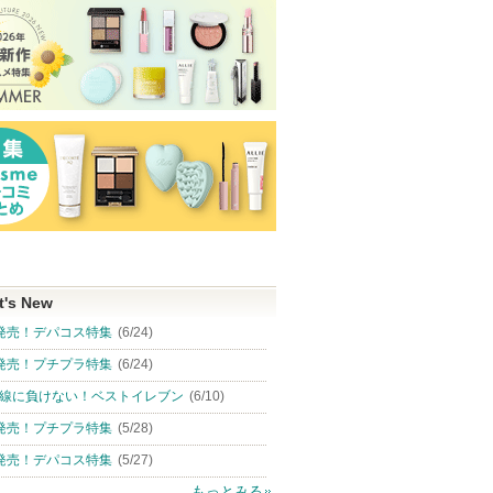
t's New
発売！デパコス特集
(6/24)
発売！プチプラ特集
(6/24)
線に負けない！ベストイレブン
(6/10)
発売！プチプラ特集
(5/28)
発売！デパコス特集
(5/27)
もっとみる