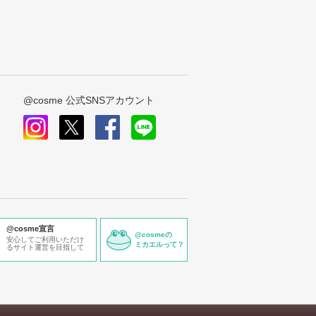
@cosme 公式SNSアカウント
instagram
x
facebook
line
@cosme宣言
@cosmeの
安心してご利用いただけ
ミカエルって？
るサイト運営を目指して