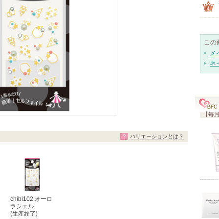
この
メ
ネ
【毎月
バリエーションとは？
chibi102 オーロ
ラシェル
(生産終了)