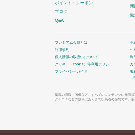
ポイント・クーポン
新
ブログ
最
Q&A
プレミアム会員とは
免
利用規約
ヘ
個人情報の取扱いについて
利
クッキー（cookie）等利用ポリシー
カ
プライバシーガイド
現
（
掲載の情報・画像など、すべてのコンテンツの無断複
クチコミなどの投稿はあくまで投稿者の感想です。個