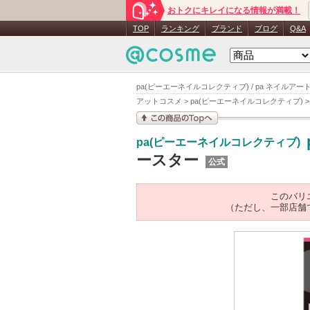
おトクにキレイになる情報が満載！
TOP
ランキング
ブランド
ブログ
Q&A
pa(ピーエーネイルコレクティブ) / pa ネイルアート
アットコスメ
>
pa(ピーエーネイルコレクティブ)
この商品の情報を見
pa(ピーエーネイルコレクティブ)
る
ースター
公式
このバリ
（ただし、一部店舗