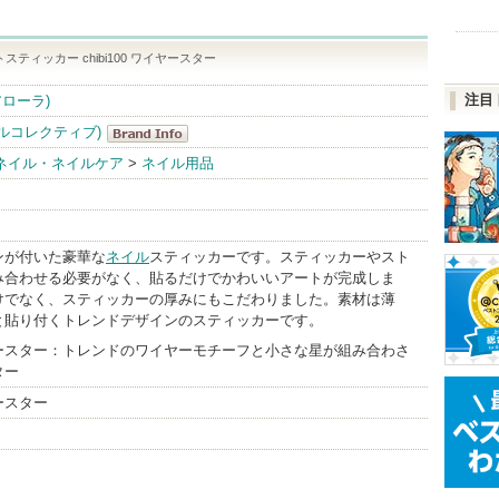
スティッカー chibi100 ワイヤースター
注目
ィアローラ)
イルコレクティブ)
pa(ピーエーネ
ネイル・ネイルケア
>
ネイル用品
イルコレクテ
ィブ)
BrandInfo
ンが付いた豪華な
ネイル
スティッカーです。スティッカーやスト
み合わせる必要がなく、貼るだけでかわいいアートが完成しま
けでなく、スティッカーの厚みにもこだわりました。素材は薄
と貼り付くトレンドデザインのスティッカーです。
 ワイヤースター：トレンドのワイヤーモチーフと小さな星が組み合わさ
ター
ヤースター