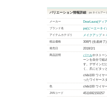
バリエーション情報詳細
pa ネイルアート
メーカー
DearLaura(デ
ブランド名
pa(ピーエーネ
アイテムカテゴリ
メイクアップ
>
税込価格
308円 (生産終了)
発売日
2018/2/1
商品説明
パール
やストー
ーンを自分で組
す。デザインだ
く、爪にピタッ
chibi100
ったワイヤース
色
chibi100 ワイ
JANコード
4511692150257