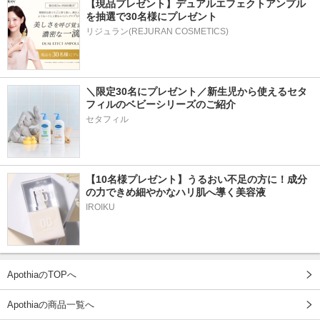
【現品プレゼント】デュアルエフェクトアンプル
を抽選で30名様にプレゼント
リジュラン(REJURAN COSMETICS)
＼限定30名にプレゼント／新生児から使えるセタ
フィルのベビーシリーズのご紹介
セタフィル
【10名様プレゼント】うるおい不足の方に！成分
の力できめ細やかなハリ肌へ導く美容液
IROIKU
ApothiaのTOPへ
Apothiaの商品一覧へ