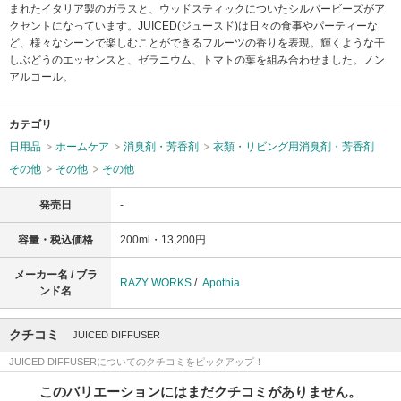
まれたイタリア製のガラスと、ウッドスティックについたシルバービーズがア
クセントになっています。JUICED(ジュースド)は日々の食事やパーティーな
ど、様々なシーンで楽しむことができるフルーツの香りを表現。輝くような干
しぶどうのエッセンスと、ゼラニウム、トマトの葉を組み合わせました。ノン
アルコール。
カテゴリ
日用品
ホームケア
消臭剤・芳香剤
衣類・リビング用消臭剤・芳香剤
その他
その他
その他
発売日
-
容量・税込価格
200ml・13,200円
メーカー名 / ブラ
RAZY WORKS
/
Apothia
ンド名
クチコミ
JUICED DIFFUSER
JUICED DIFFUSERについてのクチコミをピックアップ！
このバリエーションにはまだクチコミがありません。