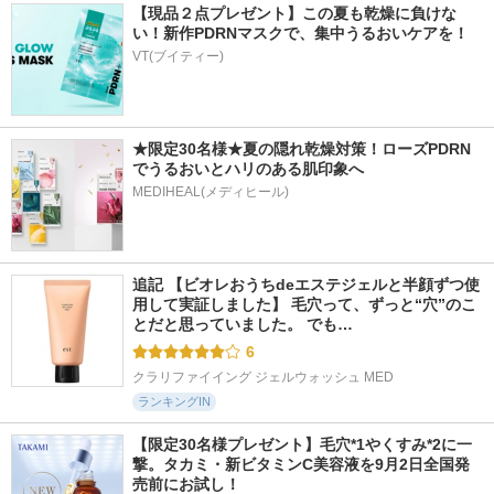
【現品２点プレゼント】この夏も乾燥に負けな
い！新作PDRNマスクで、集中うるおいケアを！
VT(ブイティー)
★限定30名様★夏の隠れ乾燥対策！ローズPDRN
でうるおいとハリのある肌印象へ
MEDIHEAL(メディヒール)
追記 【ビオレおうちdeエステジェルと半顔ずつ使
用して実証しました】 毛穴って、ずっと“穴”のこ
とだと思っていました。 でも…
6
クラリファイイング ジェルウォッシュ MED
ランキングIN
【限定30名様プレゼント】毛穴*1やくすみ*2に一
撃。タカミ・新ビタミンC美容液を9月2日全国発
売前にお試し！