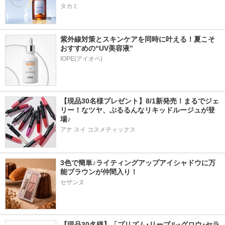
タカミ
紫外線対策とスキンケアを同時に叶える！夏こそ
おすすめの“UV美容液”
IOPE(アイオペ)
【現品30名様プレゼント】8/1新発売！まるでジェ
リー！なツヤ、ぷるるんなリキッドルージュが登
場♪
アナ スイ コスメティックス
3色で簡単♪ライティングアップアイシャドウに万
能ブラウンが仲間入り！
セザンヌ
【現品30名様】「プリズム･リーブル･グロウ･セラ