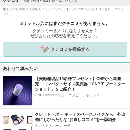
クチコミ
根まで枯らす虫よけ除草王プレミアム
根まで枯らす虫よけ除草王プレミアム 2リットル入についてのクチコミをピックアッ
プ！
2リットル入にはまだクチコミがありません。
クチコミ一番ノリになりませんか？
ぜひあなたの感想を教えてください。
クチコミを投稿する
あわせて読みたい
【美顔器現品10名様プレゼント】CNPから新発
売！コンパクトサイズ美顔器「CNP T ブースター 
ショット」をご紹介！
CNP Laboratory(シーエヌピーラボラトリー)
クレ・ド・ポー ボーテのベースメイクから、外出
先にもぴったりな“お直しコスメ”を一挙紹介
クレ・ド・ポー ボーテ