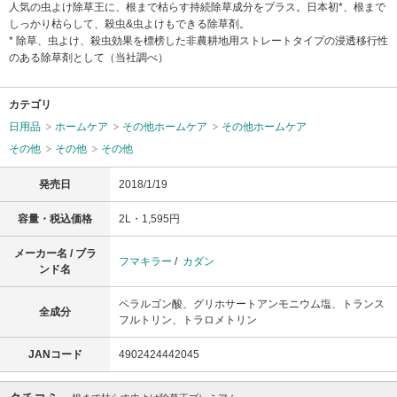
人気の虫よけ除草王に、根まで枯らす持続除草成分をプラス。日本初*、根まで
しっかり枯らして、殺虫&虫よけもできる除草剤。
* 除草、虫よけ、殺虫効果を標榜した非農耕地用ストレートタイプの浸透移行性
のある除草剤として（当社調べ）
カテゴリ
日用品
ホームケア
その他ホームケア
その他ホームケア
その他
その他
その他
発売日
2018/1/19
容量・税込価格
2L・1,595円
メーカー名 / ブラ
フマキラー
/
カダン
ンド名
ペラルゴン酸、グリホサートアンモニウム塩、トランス
全成分
フルトリン、トラロメトリン
JANコード
4902424442045