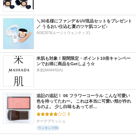
＼30名様にファンデ＆UV現品セットをプレゼント
／ うるおい仕込む夏のツヤ肌コンビ♪
AGE20'S(エージトウェンティズ)
米肌も対象！期間限定・ポイント10倍キャンペー
ンでお得に商品をGetしよう☆
米肌(MAIHADA)
追記の追記！ 06 フラワーコーラル こんな可愛い
色を待ってたわー。 これは本当に可愛い頬が作れ
るのよ。 少し白味もあってボ…
5
チークブラッシュ
ランキングIN