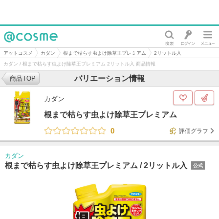
@cosme
アットコスメ
カダン
根まで枯らす虫よけ除草王プレミアム
2リットル入
カダン / 根まで枯らす虫よけ除草王プレミアム 2リットル入 商品情報
バリエーション情報
商品TOP
カダン
根まで枯らす虫よけ除草王プレミアム
0
評価グラフ
カダン
根まで枯らす虫よけ除草王プレミアム /
2リットル入
公式