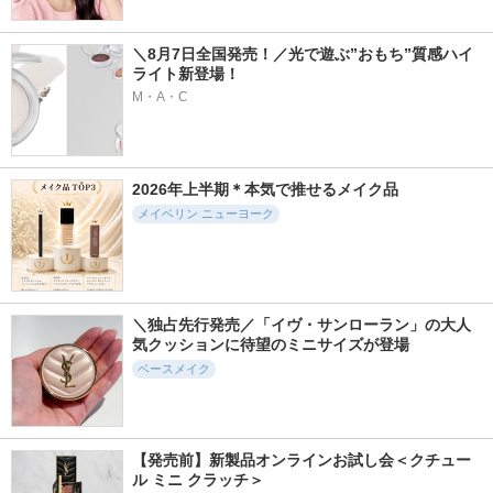
＼8月7日全国発売！／光で遊ぶ”おもち”質感ハイ
ライト新登場！
M・A・C
2026年上半期＊本気で推せるメイク品
メイベリン ニューヨーク
＼独占先行発売／「イヴ・サンローラン」の大人
気クッションに待望のミニサイズが登場
ベースメイク
【発売前】新製品オンラインお試し会＜クチュー
ル ミニ クラッチ＞