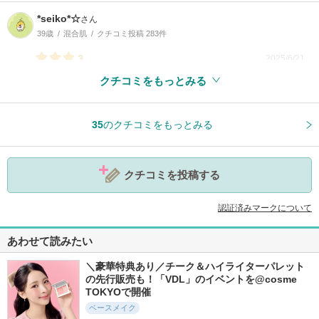
*seiko*☆
さん
39歳
混合肌
クチコミ投稿 283件
3
2025/6/21
クチコミをもっとみる
参考になった
0
35
のクチコミをもっとみる
クチコミを投稿する
認証済みマークについて
あわせて読みたい
＼豪華特典あり／チーク＆ハイライターパレット
の先行販売も！「VDL」のイベントを@cosme 
TOKYOで開催
ベースメイク