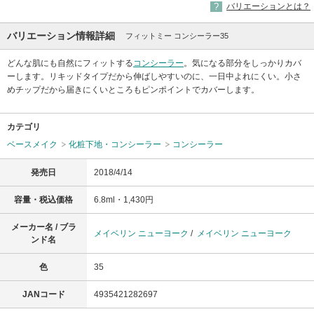
バリエーションとは？
バリエーション情報詳細
フィットミー コンシーラー35
どんな肌にも自然にフィットする
コンシーラー
。気になる部分をしっかりカバ
ーします。リキッドタイプだから伸ばしやすいのに、一日中よれにくい。小さ
めチップだから届きにくいところもピンポイントでカバーします。
カテゴリ
ベースメイク
化粧下地・コンシーラー
コンシーラー
発売日
2018/4/14
容量・税込価格
6.8ml・1,430円
メーカー名 / ブラ
メイベリン ニューヨーク
/
メイベリン ニューヨーク
ンド名
色
35
JANコード
4935421282697