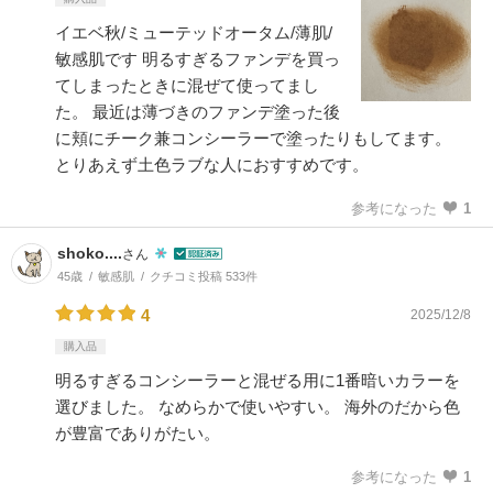
イエベ秋/ミューテッドオータム/薄肌/
敏感肌です 明るすぎるファンデを買っ
てしまったときに混ぜて使ってまし
た。 最近は薄づきのファンデ塗った後
に頬にチーク兼コンシーラーで塗ったりもしてます。
とりあえず土色ラブな人におすすめです。
参考になった
1
shoko....
さん
45歳
敏感肌
クチコミ投稿 533件
4
2025/12/8
購入品
明るすぎるコンシーラーと混ぜる用に1番暗いカラーを
選びました。 なめらかで使いやすい。 海外のだから色
が豊富でありがたい。
参考になった
1