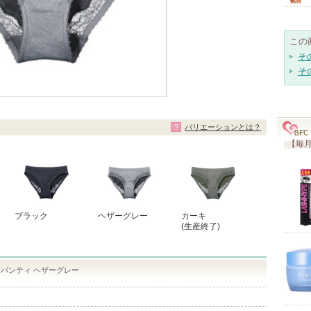
この
そ
そ
バリエーションとは？
【毎月
ブラック
ヘザーグレー
カーキ
(生産終了)
パンティ ヘザーグレー