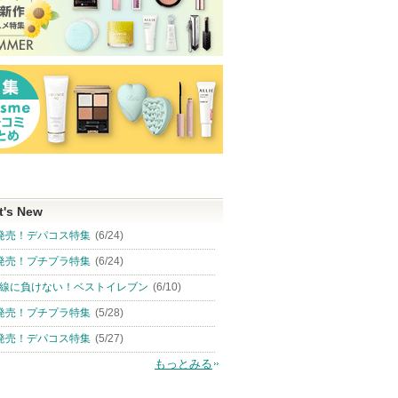
t's New
発売！デパコス特集
(6/24)
発売！プチプラ特集
(6/24)
線に負けない！ベストイレブン
(6/10)
発売！プチプラ特集
(5/28)
発売！デパコス特集
(5/27)
もっとみる