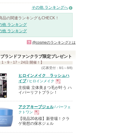
その他 ランキングへ
商品の関連ランキングもCHECK！
の他 ランキング
の他 ランキング
?
@cosmeのランキングとは
ブランドファンクラブ限定プレゼント
 1・9・17・24日 開催！】
(応募受付：8/1～8/8)
ヒロインメイク ラッシュハ
イプ
/ ヒロインメイク
主役級 立体美まつ毛が叶う ハ
現
イパーリフトブラシ！
品
アクアキープジェル
/ パーフェ
クトワン
【現品20名様】新登場！クラ
現
ゲ発想の保水ジェル