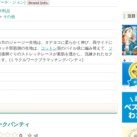
(ピーチ・ジョン)
PEACH
衣料品
注目
>
その他
JOHN(ピー
チ・ジョン)
BrandInfo
み方のジャージー生地は、タテヨコに柔らかく伸び、両サイドに
ロッチ部肌側の生地は、
コットン
混のパイル状に編み替えて、
ソ
前後脚ぐりのストレッチレースが素肌を透かし、洗練されたセク
す。(ミラクルワークブラマッチングパンティ)
ークパンティ
0
-pt