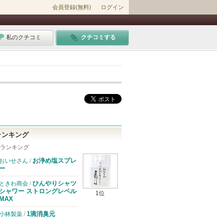
会員登録(無料)
ログイン
私のクチコミ
クチコミする
ランキング
 ランキング
お浄め塩スプレ
おいせさん
/
ー
ひんやりシャツ
ときわ商会
/
シャワー ストロングレベル
1位
MAX
1滴消臭元
小林製薬
/