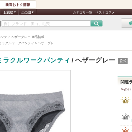
新着おトク情報
お買物
その他
カテゴリ一覧
ベストコスメ
クパンティ ヘザーグレー 商品情報
ミラクルワークパンティ
>
ヘザーグレー
ミラクルワークパンティ
/ ヘザーグレー
公式
関連
その他