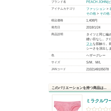
ブランド名
PEACH JOHN
アイテムカテゴリ
ファッション
>
その他
>
その他
税込価格
1,408円
発売日
2018/1/24
商品説明
タイツと同じ編
縫い目なし。ク
フト
な肌触り。
シーさを演出しま
色
ヘザーグレー
サイズ
S/M、M/L
JANコード
2102149105078
このバリエーションを持つ商品は...
ミラクルワ