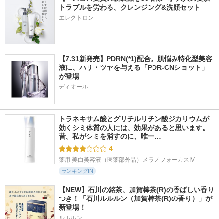
トラブルを労わる、クレンジング&洗顔セット
エレクトロン
【7.31新発売】PDRN(*1)配合。肌悩み特化型美容
液に、ハリ・ツヤを与える「PDR-CNショット」
が登場
ディオール
トラネキサム酸とグリチルリチン酸ジカリウムが
効くシミ体質の人には、効果があると思います。 
昔、私がシミを消すのに、唯一…
4
薬用 美白美容液（医薬部外品）メラノフォーカスIV
ランキングIN
【NEW】石川の銘茶、加賀棒茶(R)の香ばしい香り
つき！「石川ルルルン（加賀棒茶(R)の香り）」が
新登場！
ルルルン