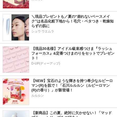
＼現品プレゼントも／夏の“崩れないベースメイ
ク”は名品化粧下地から！毛穴・ベタつき・乾燥知
らずの肌に
シュウ ウエムラ
【現品30名様】アイドル級束感つけま『ラッシュ
フォーカス』&定番つけまのりをセットでプレゼン
ト！
D-UP(ディーアップ)
【NEW】宝石のような輝きを持つ希少なルビーロ
マン(R)を肌で！「石川ルルルン（ルビーロマン
(R)の香り）」が新登場！
ルルルン
【新商品】この夏、絶対に欠かせない！「マッド