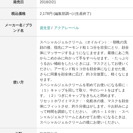
発売日
2018/2/21
税込価格
2,178円 (編集部調べ) (生産終了)
メーカー名 / ブラ
資生堂
/
アクアレーベル
ンド名
スペシャルジェルクリーム （オイルイン）:・朝晩の洗
顔の後、指先にアーモンド粒１コ分を目安にとり、顔全
体にマッサージするようになじませます。最後にあご先
からこめかみに向かって手をすべらせます。・たっぷり
うるおい補給をしたいときには、マスクとしてお使いく
ださい。アーモンド粒１コ分を顔全体になじませた後、
さらに同量を顔全体に広げ、約３分放置し、軽くなじま
せます。
使い方
スペシャルジェルクリームを初めてお使いになる前に：
（１）キャップを回して取り、中のシートをはずしま
す。（２）つぎにキャップをきちんと閉めます。
リセットホワイトマスク：・化粧水の後、マスクを顔全
体にフィットさせ、約５分後はがします。※お好みによ
って時間を調節してください。（約５～１０分）・スペ
シャルジェルクリームとあわせてお使いになるときは、
スペシャルジェルクリームの後にお使いください。