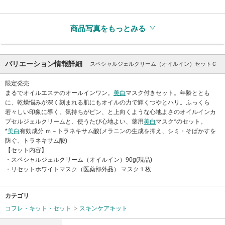
商品写真をもっとみる
バリエーション情報詳細
スペシャルジェルクリーム（オイルイン）セットＣ
限定発売
まるでオイルエステのオールインワン。
美白
マスク付きセット。年齢ととも
に、乾燥悩みが深く刻まれる肌にもオイルの力で輝くつやとハリ。ふっくら
若々しい印象に導く。気持ちがピン、と上向くような心地よさのオイルインカ
プセルジェルクリームと、使うたび心地よい、薬用
美白
マスク*のセット。
*
美白
有効成分 ｍ－トラネキサム酸(メラニンの生成を抑え、シミ・そばかすを
防ぐ、トラネキサム酸)
【セット内容】
・スペシャルジェルクリーム（オイルイン）90g(現品)
・リセットホワイトマスク（医薬部外品） マスク１枚
カテゴリ
コフレ・キット・セット
スキンケアキット