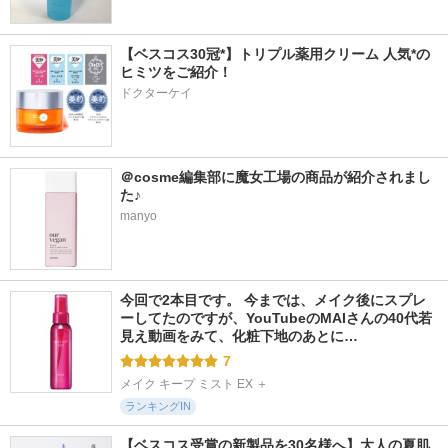
【ベスコス30冠*】トリプル薬用クリーム 人気*の
ヒミツをご紹介！
ドクターケイ
＠cosme編集部に魔女工場の商品が紹介されまし
た♪
manyo
今回で2本目です。 今までは、メイク後にスプレ
ーしてたのですが、YouTubeのMAIさんの40代若
見え動画をみて、化粧下地のあとに…
7
メイク キープ ミスト EX ＋
ランキングIN
【ベスコス受賞の新製品を30名様へ】大人の夏肌