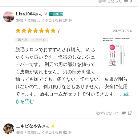
参考になった
0
Lisa1004
さん
36歳
乾燥肌
クチコミ投稿 104件
7
2025/12/24
購入品
リピート
脱毛サロンでおすすめされ購入。 めち
ゃくちゃ良いです。 怪我のしないシェ
ーバーです。 剃刀の刃の部分を触って
も皮膚が切れません。 刃の部分を強く
触っても撫でても、痛くない、切れない。 皮膚が削ら
れないので、剃刀負けなどもありません。 安全に使用
できます。 眉毛コームがセットで付いてきます。 …
続
きを読む
参考になった
17
ニキビなやみ
さん
48歳
乾燥肌
クチコミ投稿 624件