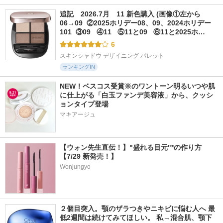
追記　2026.7月　11 新色購入 (画像①左から
06→09  ②2025ホリデー08、09、2024ホリデー
101  ③09   ④11   ⑤11と09   ⑥11と2025ホ…
6
スキンシャドウ デザイニング パレット
ランキングIN
NEW！ベスコス受賞※のワントーン明るいつや肌
に仕上がる「白玉ファンデ美容液」から、クッシ
ョンタイプ登場
マキアージュ
【ウォン先生直伝！】"盛れる目元"*の作り方
【7/29 新発売！】
Wonjungyo
２個目突入。顎のザラつきやニキビに悩む人へ 最
低2週間は続けてみてほしい。 私→混合肌、顎下