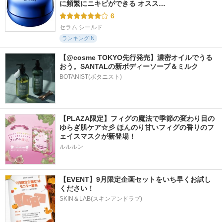
に頻繁にニキビができる オスス…
6
セラム シールド
ランキングIN
【@cosme TOKYO先行発売】濃密オイルでうる
おう。SANTALの新ボディーソープ＆ミルク
BOTANIST(ボタニスト)
【PLAZA限定】フィグの魔法で季節の変わり目の
ゆらぎ肌ケア☆彡 ほんのり甘いフィグの香りのフ
ェイスマスクが新登場！
ルルルン
【EVENT】9月限定企画セットをいち早くお試し
ください！
SKIN＆LAB(スキンアンドラブ)