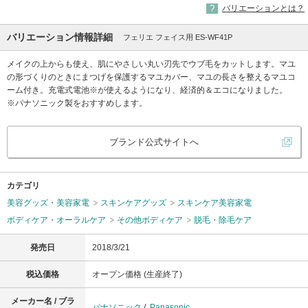
バリエーションとは？
バリエーション情報詳細
フェリエ フェイス用 ES-WF41P
メイクの上からも使え、肌にやさしい丸い刃先でウブ毛をカットします。マユ
の形づくりのときにまつげを保護するマユカバー、マユの長さを整えるマユコ
ーム付き。充電式電池※が使えるようになり、経済的＆エコになりました。
※パナソニック製をおすすめします。
ブランド公式サイトへ
カテゴリ
美容グッズ・美容家電
スキンケアグッズ
スキンケア美容家電
ボディケア・オーラルケア
その他ボディケア
脱毛・除毛ケア
発売日
2018/3/21
税込価格
オープン価格 (生産終了)
メーカー名 / ブラ
パナソニック
/
Panasonic