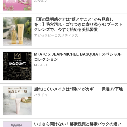
ルルルン
【夏の透明感ケアは“落とすこと”から見直し
を！】毛穴汚れ・ゴワつきに寄り添うRJブースト
クレンズで、今すぐ始める美肌習慣
アピセラピーコスメティクス
M･A･C x JEAN-MICHEL BASQUIAT スペシャル
コレクション
M・A・C
崩れにくいメイクは“潤い”がカギ　　保湿UV下地
パラドゥ
いまさら聞けない！酵素洗顔と酵素パックの違い