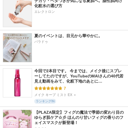
テカリ・ベタつきが気になる夏肌へ。脂性肌向け
化粧水の選び方
エレクトロン
夏のイベントは、目元から華やかに。
パラドゥ
今回で2本目です。 今までは、メイク後にスプレ
ーしてたのですが、YouTubeのMAIさんの40代若
見え動画をみて、化粧下地のあとに…
7
メイク キープ ミスト EX ＋
ランキングIN
【PLAZA限定】フィグの魔法で季節の変わり目の
ゆらぎ肌ケア☆彡 ほんのり甘いフィグの香りのフ
ェイスマスクが新登場！