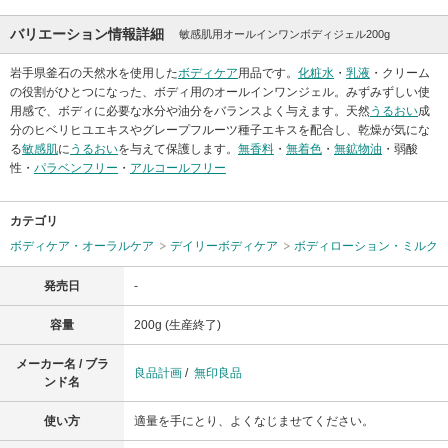
バリエーション情報詳細
敏感肌用オールインワンボディジェル200g
岩手県釜石の天然水を使用した
ボディケア
用品です。
化粧水
・
乳液
・クリーム
の役割がひとつになった、ボディ用のオールインワンジェル。みずみずしい使
用感で、ボディに必要な水分や油分をバランスよく与えます。天然
うるおい
成
分のヒベリヒユエキスやグレープフルーツ種子エキスを配合し、乾燥が気にな
る
敏感肌
に
うるおい
を与えて保護します。
無香料
・
無着色
・
無鉱物油
・弱酸
性・
パラベンフリー
・
アルコールフリー
カテゴリ
ボディケア・オーラルケア
デイリーボディケア
ボディローション・ミルク
発売日
-
容量
200g (生産終了)
メーカー名 / ブラ
良品計画
/
無印良品
ンド名
使い方
適量を手にとり、よくなじませてください。