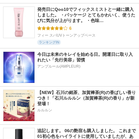
発売日にQoo10でフィックスミストと一緒に購入
しました。 ・パッケージ とてもかわいく、使うた
びに気分が上がります。 ・色味…
6
フィー スパUVトーンアップベース
ランキングIN
今日は未来のキレイを始める日。開運日に取り入
れたい「先行美容」習慣
アンプルール(AMPLEUR)
【NEW】石川の銘茶、加賀棒茶(R)の香ばしい香り
つき！「石川ルルルン（加賀棒茶(R)の香り」が新
登場！
ルルルン
追記します。 06の艶宿も購入しました。 これまで
01初心色をハイライトに使用していましたが、あ