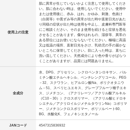
肌に異常が生じていないかよく注意して使用してくださ
い。肌に合わない時は、使用しないでください。使用中
または使用後に、赤み、はれ、かゆみ、刺激、色抜け
（白斑等）や黒ずみ等の異常が出た時や直射日光があた
り同様の症状が出た時は使用を中止し、皮膚科専門医等
にご相談ください。そのまま使用を続けると症状を悪化
使用上の注意
させることがあります。傷やはれもの、湿疹等、異常の
ある部位にはお使いにならないでください。極端に高温
又は低温の場所、直射日光をさけ、乳幼児の手の届かな
いところに保管してください。目に入った時は、直ちに
洗い流してください。天然成分により色や香りがばらつ
くことがありますが、品質には問題ありません。
水、DPG、グリセリン、シクロペンタシロキサン、パル
ミチン酸エチルヘキシル、ペンチレングリコール、PEG
－32、スクワラン、ヒアルロン酸Na、ポリクオタニウ
ム－51、スベリヒユエキス、グレープフルーツ種子エキ
全成分
ス、ジメチコン、（アクリレーツ／アクリル酸アルキル
（C10－30））クロスポリマー、（アクリル酸ヒドロキ
シエチル／アクリロイルジメチルタウリンNa）コポリマ
ー、ジメチコンクロスポリマー、ポリソルベート60、
BG、水酸化K、フェノキシエタノール
JANコード
4547315836932