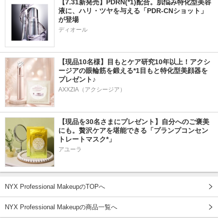
【7.31新発売】PDRN(*1)配合。肌悩み特化型美容
液に、ハリ・ツヤを与える「PDR-CNショット」
が登場
ディオール
【現品10名様】目もとケア研究10年以上！アクシ
ージアの眼輪筋を鍛える*1目もと特化型美顔器を
プレゼント♪
AXXZIA（アクシージア）
【現品を30名さまにプレゼント】自分へのご褒美
にも。贅沢ケアを堪能できる「プランプコンセン
トレートマスク*」
アユーラ
NYX Professional MakeupのTOPへ
NYX Professional Makeupの商品一覧へ