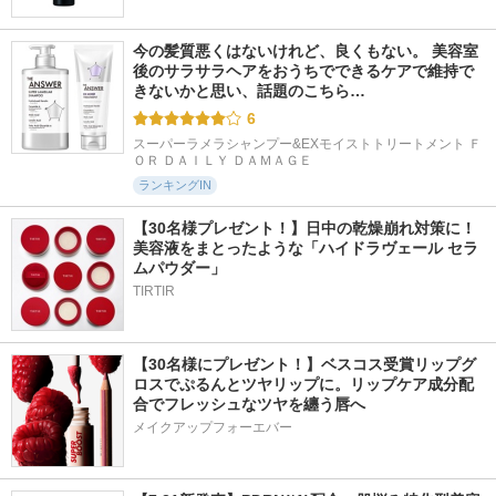
今の髪質悪くはないけれど、良くもない。 美容室
後のサラサラヘアをおうちでできるケアで維持で
きないかと思い、話題のこちら…
6
スーパーラメラシャンプー&EXモイストトリートメント Ｆ
ＯＲ ＤＡＩＬＹ ＤＡＭＡＧＥ
ランキングIN
【30名様プレゼント！】日中の乾燥崩れ対策に！
美容液をまとったような「ハイドラヴェール セラ
ムパウダー」
TIRTIR
【30名様にプレゼント！】ベスコス受賞リップグ
ロスでぷるんとツヤリップに。リップケア成分配
合でフレッシュなツヤを纏う唇へ
メイクアップフォーエバー