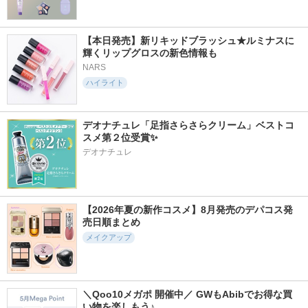
【本日発売】新リキッドブラッシュ★ルミナスに
輝くリップグロスの新色情報も
NARS
ハイライト
デオナチュレ「足指さらさらクリーム」ベストコ
スメ第２位受賞✨
デオナチュレ
【2026年夏の新作コスメ】8月発売のデパコス発
売日順まとめ
メイクアップ
＼Qoo10メガポ 開催中／ GWもAbibでお得な買
い物を楽しもう♪