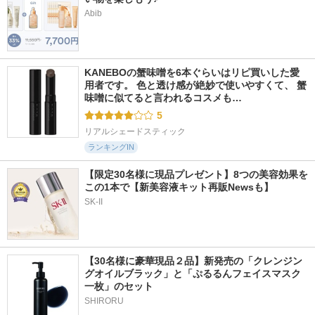
Abib
KANEBOの蟹味噌を6本ぐらいはリピ買いした愛
用者です。 色と透け感が絶妙で使いやすくて、 蟹
味噌に似てると言われるコスメも…
5
リアルシェードスティック
ランキングIN
【限定30名様に現品プレゼント】8つの美容効果を
この1本で【新美容液キット再販Newsも】
SK-II
【30名様に豪華現品２品】新発売の「クレンジン
グオイルブラック」と「ぷるるんフェイスマスク
一枚」のセット
SHIRORU