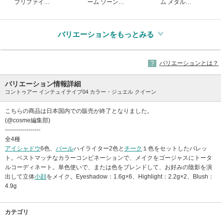
プリファイ
ーム ゾーン
ム メタル
(生産終了)
(生産終了)
(生産終了)
バリエーションをもっとみる
バリエーションとは？
バリエーション情報詳細
コントゥアー インテュイテイブ04 カラー・ジュエル クイーン
こちらの商品は日本国内での販売が終了となりました。
(@cosme編集部)
------------------
全4種
アイシャドウ
6色、
パール
ハイライター2色と
チーク
１色をセットしたパレッ
ト。ベストマッチなカラーコンビネーションで、メイクをゴージャスにトータ
ルコーディネート。単色使いで、または色をブレンドして、お好みの陰影を演
出して立体
小顔
をメイク。Eyeshadow：1.6g×6、Highlight：2.2g×2、Blush：
4.9g
カテゴリ