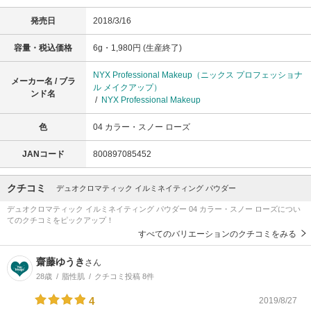
発売日
2018/3/16
容量・税込価格
6g・1,980円 (生産終了)
NYX Professional Makeup（ニックス プロフェッショナ
メーカー名 / ブラ
ル メイクアップ）
ンド名
/
NYX Professional Makeup
色
04 カラー・スノー ローズ
JANコード
800897085452
クチコミ
デュオクロマティック イルミネイティング パウダー
デュオクロマティック イルミネイティング パウダー 04 カラー・スノー ローズについ
てのクチコミをピックアップ！
すべてのバリエーションのクチコミをみる
齋藤ゆうき
さん
28歳
脂性肌
クチコミ投稿 8件
4
2019/8/27