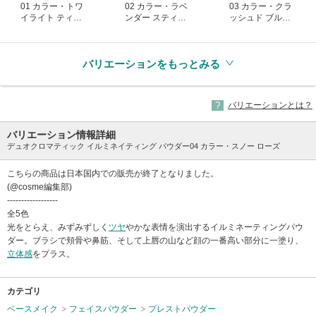
01 カラー・トワ
02 カラー・ラベ
03 カラー・クラ
イライト ティン
ンダー スティー
ッシュド ブルー
ト
ル
ム
(生産終了)
(生産終了)
(生産終了)
バリエーションをもっとみる
バリエーションとは？
バリエーション情報詳細
デュオクロマティック イルミネイティング パウダー04 カラー・スノー ローズ
こちらの商品は日本国内での販売が終了となりました。
(@cosme編集部)
------------------
全5色
光をとらえ、みずみずしく
ツヤ
やかな表情を演出するイルミネーティングパウ
ダー。ブラシで頬骨や鼻筋、そして上唇の山など顔の一番高い部分に一塗り、
立体感
をプラス。
カテゴリ
ベースメイク
フェイスパウダー
プレストパウダー