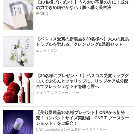
【10名様プレゼント】うるおい不足の方に！成分
の力できめ細やかなハリ肌へ導く美容液
IROIKU
【ベスコス受賞の新製品を30名様へ】大人の夏肌
トラブルを労わる、クレンジング&洗顔セット
エレクトロン
【30名様にプレゼント！】ベスコス受賞リップグ
ロスでぷるんとツヤリップに。リップケア成分配
合でフレッシュなツヤを纏う唇へ
メイクアップフォーエバー
【美顔器現品10名様プレゼント】CNPから新発
売！コンパクトサイズ美顔器「CNP T ブースター 
ショット」をご紹介！
CNP Laboratory(シーエヌピーラボラトリー)