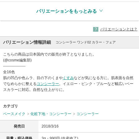
バリエーションをもっとみる
バリエーションとは？
バリエーション情報詳細
コンシーラー ワンド02 カラー・フェア
こちらの商品は日本国内での販売が終了となりました。
(@cosme編集部)
------------------
全16色
肌の凹凸や色ムラ、目の下のくまや
くすみ
などが気になる方に。肌表面を自然
でなめらかに整える
コンシーラー
。イエロー・ピンク・ブルーなど幅広いベー
スカラーに対応。自然な仕上がりに。
カテゴリ
ベースメイク
化粧下地・コンシーラー
コンシーラー
発売日
2018/3/16
容量・税込価格
3g・990円 (生産終了)