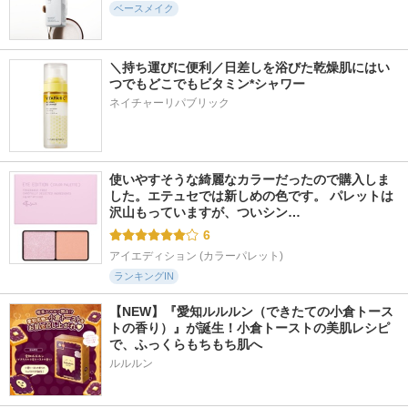
ベースメイク
＼持ち運びに便利／日差しを浴びた乾燥肌にはい
つでもどこでもビタミン*シャワー
ネイチャーリパブリック
使いやすそうな綺麗なカラーだったので購入しま
した。エテュセでは新しめの色です。 パレットは
沢山もっていますが、ついシン…
6
アイエディション (カラーパレット)
ランキングIN
【NEW】『愛知ルルルン（できたての小倉トース
トの香り）』が誕生！小倉トーストの美肌レシピ
で、ふっくらもちもち肌へ
ルルルン