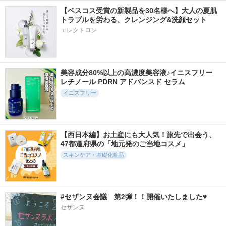
【ベスコス受賞の新製品を30名様へ】大人の夏肌
トラブルを労わる、クレンジング&洗顔セット
エレクトロン
美容成分80%以上の高濃度美容液♪イニスフリー 
レチノール PDRN アドバンスド セラム
イニスフリー
【西日本編】お土産にも大人気！旅先で出会う、
47都道府県の「地元発のご当地コスメ」
スキンケア・基礎化粧品
#セザンヌ会議　第2弾！！開催いたしました♥
セザンヌ