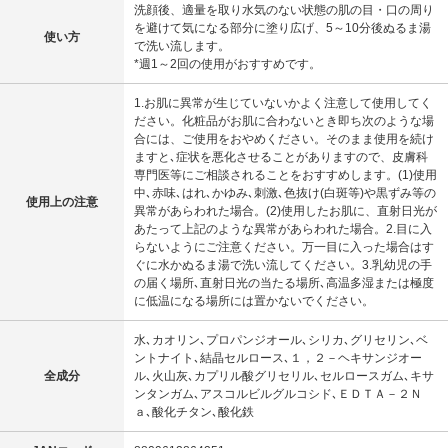
洗顔後、適量を取り水気のない状態の肌の目・口の周り
を避けて気になる部分に塗り広げ、5～10分後ぬるま湯
使い方
で洗い流します。
*週1～2回の使用がおすすめです。
1.お肌に異常が生じていないかよく注意して使用してく
ださい。化粧品がお肌に合わないとき即ち次のような場
合には、ご使用をおやめください。そのまま使用を続け
ますと､症状を悪化させることがありますので、皮膚科
専門医等にご相談されることをおすすめします。(1)使用
中､赤味､はれ､かゆみ､刺激､色抜け(白斑等)や黒ずみ等の
使用上の注意
異常があらわれた場合。(2)使用したお肌に、直射日光が
あたって上記のような異常があらわれた場合。2.目に入
らないようにご注意ください。万一目に入った場合はす
ぐに水かぬるま湯で洗い流してください。3.乳幼児の手
の届く場所､直射日光の当たる場所､高温多湿または極度
に低温になる場所には置かないでください。
水､カオリン､プロパンジオール､シリカ､グリセリン､ベ
ントナイト､結晶セルロース､１，２－ヘキサンジオー
全成分
ル､火山灰､カプリル酸グリセリル､セルロースガム､キサ
ンタンガム､アスコルビルグルコシド､ＥＤＴＡ－２Ｎ
ａ､酸化チタン､酸化鉄