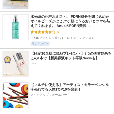
水光系の化粧水ミスト。 PDRN成分を閉じ込めた
オイルビーズがはじけて 肌にうるおいとツヤを与
えてくれます。 AnuaのPDRN美容…
6
PDRNヒアルロン酸ハイドレイティングミスト
ランキングIN
【限定30名様に現品プレゼント】8つの美容効果を
この1本で【新美容液キット再販Newsも】
SK-II
【マルチに使える】アーティストカラーペンシル
今売れてる人気TOP10を発表！
メイクアップフォーエバー