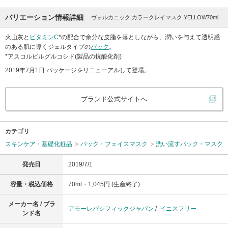
バリエーション情報詳細
ヴォルカニック カラークレイマスク YELLOW70ml
火山灰と
ビタミンC
*の配合で余分な皮脂を落としながら、潤いを与えて透明感
のある肌に導くジェルタイプの
パック
。
*アスコルビルグルコシド(製品の抗酸化剤)
2019年7月1日 パッケージをリニューアルして登場。
ブランド公式サイトへ
カテゴリ
スキンケア・基礎化粧品
パック・フェイスマスク
洗い流すパック・マスク
発売日
2019/7/1
容量・税込価格
70ml・1,045円 (生産終了)
メーカー名 / ブラ
アモーレパシフィックジャパン
/
イニスフリー
ンド名