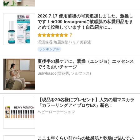
2026.7.17 使用前後の写真追加しました。激推し
です！★100 Instagramに敏感肌の私愛用品をま
とめて投稿しています！自己紹介に…
7
潤浸保湿 角層深部バリア美容液
ランキングIN
夏後半の肌ケアに。潤燥（ユンジョ）エッセンス
でうるおいチャージ
Sulwhasoo(雪花秀, ソルファス)
【現品を20名様にプレゼント】人気の眉マスカラ
「カラーリングアイブロウEX」新色！
ヘビーローテーション
ここ１年くらい前からの敏感肌と乾燥に悩んでい