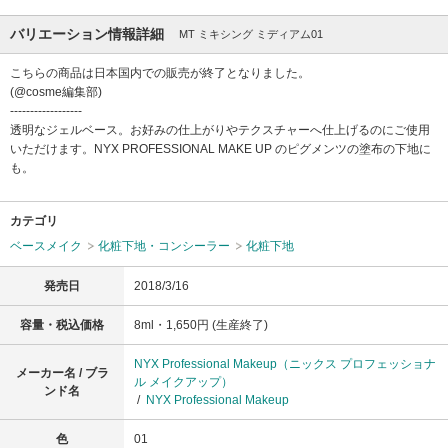
バリエーション情報詳細
MT ミキシング ミディアム01
こちらの商品は日本国内での販売が終了となりました。
(@cosme編集部)
------------------
透明なジェルベース。お好みの仕上がりやテクスチャーへ仕上げるのにご使用
いただけます。NYX PROFESSIONAL MAKE UP のピグメンツの塗布の下地に
も。
カテゴリ
ベースメイク
化粧下地・コンシーラー
化粧下地
発売日
2018/3/16
容量・税込価格
8ml・1,650円 (生産終了)
NYX Professional Makeup（ニックス プロフェッショナ
メーカー名 / ブラ
ル メイクアップ）
ンド名
/
NYX Professional Makeup
色
01