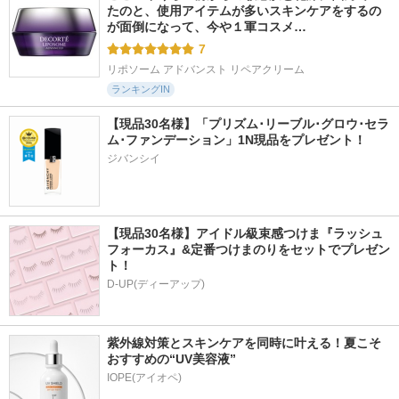
たのと、使用アイテムが多いスキンケアをするの
が面倒になって、今や１軍コスメ…
7
リポソーム アドバンスト リペアクリーム
ランキングIN
【現品30名様】「プリズム･リーブル･グロウ･セラ
ム･ファンデーション」1N現品をプレゼント！ 
ジバンシイ
【現品30名様】アイドル級束感つけま『ラッシュ
フォーカス』&定番つけまのりをセットでプレゼン
ト！
D-UP(ディーアップ)
紫外線対策とスキンケアを同時に叶える！夏こそ
おすすめの“UV美容液”
IOPE(アイオペ)