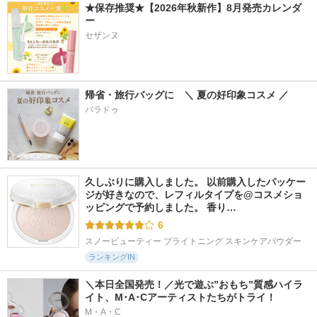
★保存推奨★【2026年秋新作】8月発売カレンダ
ー
セザンヌ
帰省・旅行バッグに　＼ 夏の好印象コスメ ／
パラドゥ
久しぶりに購入しました。 以前購入したパッケー
ジが好きなので、レフィルタイプを@コスメショ
ッピングで予約しました。 香り…
6
スノービューティー ブライトニング スキンケアパウダー
ランキングIN
＼本日全国発売！／光で遊ぶ”おもち”質感ハイラ
イト、M･A･Cアーティストたちがトライ！
M・A・C