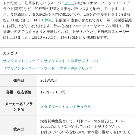
トのために、注目されているスーパー
フード
のピルリナや、ブロッコリースプ
ラウト(新芽)など、20種類の野菜と果実をバランスよく配合しています。ま
た、食物繊維がレタス約2個分相当の8110mgや、1食分のマルチビタミン(葉酸
など11種)に加え、ＭＩＸ
酵素
、乳酸菌20億個が含まれており、毎日の栄養補給
にお召し上がりいただけます。飲み心地はフルーティーなアップル風味で、野
菜嫌いの方でもすっきりと美味しくお召し上がりいただける自然派スムージー
に仕上げました。1袋10～20回分、1杯(17g)あたり48.8kcalです。
カテゴリ
サプリメント・フード
サプリメント
健康サプリメント
サプリメント・フード
フード
美容・健康ドリンク
発売日
2018/3/14
容量・税込価格
170g・2,160円
メーカー名 / ブラ
メタボリック
/
エンナチュラル
ンド名
栄養補助食品として、1日8.5～17gを目安に、100～
200ccの水などに溶かしてお召し上がりください。
飲み方
お好みでいろいろな飲み物、食べ物に混ぜてもおいしく