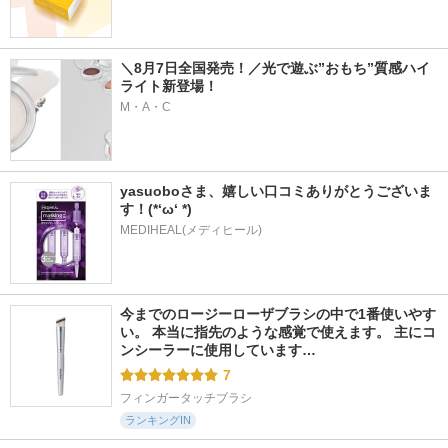
＼8月7日全国発売！／光で遊ぶ”おもち”質感ハイ
ライト新登場！
M・A・C
yasuoboさま、嬉しい口コミありがとうございま
す！(*‘ω‘ *)
MEDIHEAL(メディヒール)
今までのロージーローザブラシの中で1番使いやす
い。 本当に指先のような感覚で使えます。 主にコ
ンシーラーに使用しています…
7
フィンガータッチブラシ
ランキングIN