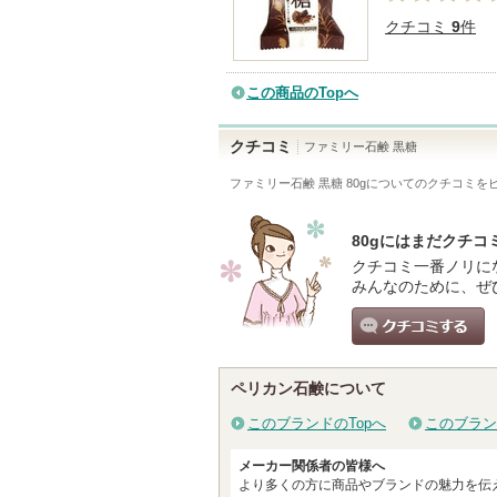
クチコミ
9
件
この商品のTopへ
クチコミ
ファミリー石鹸 黒糖
ファミリー石鹸 黒糖 80g
についてのクチコミを
80gにはまだクチコ
クチコミ一番ノリに
みんなのために、ぜ
クチコミする
ペリカン石鹸について
このブランドのTopへ
このブラン
メーカー関係者の皆様へ
より多くの方に商品やブランドの魅力を伝