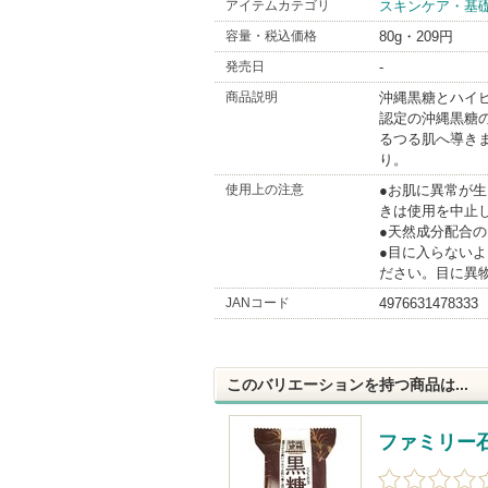
アイテムカテゴリ
スキンケア・基
Br
容量・税込価格
80g・209円
発売日
-
商品説明
沖縄黒糖とハイ
認定の沖縄黒糖
るつる肌へ導き
り。
使用上の注意
●お肌に異常が
きは使用を中止
●天然成分配合
●目に入らない
ださい。目に異
JANコード
4976631478333
このバリエーションを持つ商品は...
ファミリー石