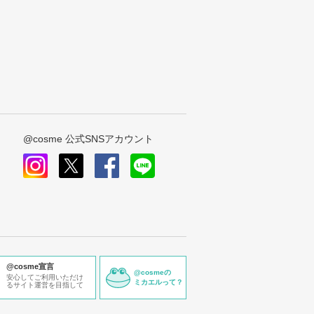
@cosme 公式SNSアカウント
instagram
x
facebook
line
@cosme宣言
@cosmeの
安心してご利用いただけ
ミカエルって？
るサイト運営を目指して