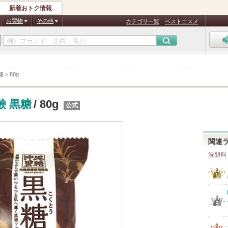
新着おトク情報
お買物
その他
カテゴリ一覧
ベストコスメ
糖
>
80g
 黒糖
/ 80g
公式
関連
洗顔料