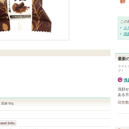
この
ス
洗
最新の
ファミ
プ！
洗
洗顔せ
ある方
回答数
黒糖 80g
リカン石鹸