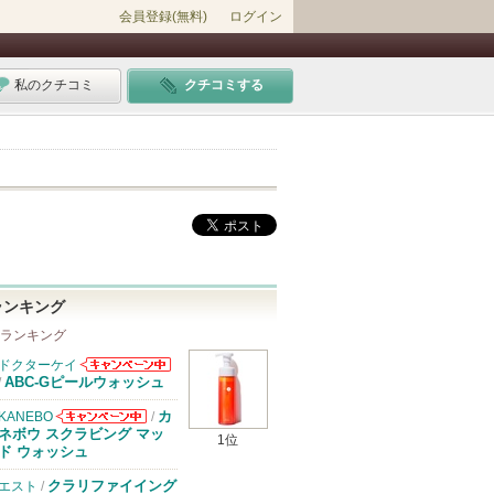
会員登録(無料)
ログイン
私のクチコミ
クチコミする
ランキング
 ランキング
ドクターケイ
ドクターケイか
ABC-Gピールウォッシュ
/
らのお知らせが
あります
カ
KANEBO
/
KANEBOから
ネボウ スクラビング マッ
1位
のお知らせがあ
ド ウォッシュ
ります
クラリファイイング
エスト
/