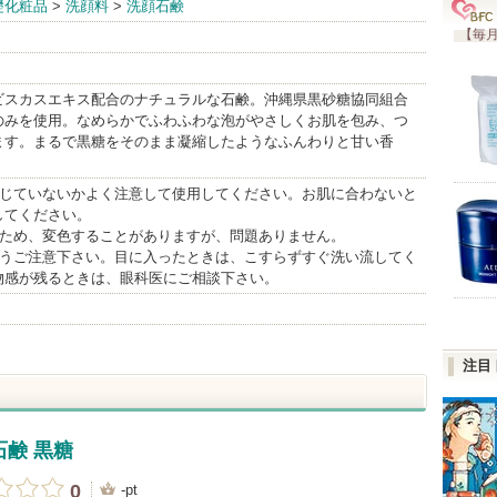
礎化粧品
>
洗顔料
>
洗顔石鹸
andInfo
【毎月
ビスカスエキス配合のナチュラルな石鹸。沖縄県黒砂糖協同組合
のみを使用。なめらかでふわふわな泡がやさしくお肌を包み、つ
ます。まるで黒糖をそのまま凝縮したようなふんわりと甘い香
生じていないかよく注意して使用してください。お肌に合わないと
してください。
のため、変色することがありますが、問題ありません。
ようご注意下さい。目に入ったときは、こすらずすぐ洗い流してく
物感が残るときは、眼科医にご相談下さい。
注目
鹸 黒糖
0
-pt