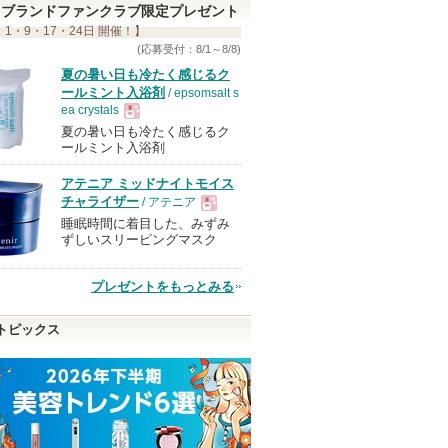
ブランドファンクラブ限定プレゼント
 1・9・17・24日 開催！】
(応募受付：8/1～8/8)
夏の暑い日も冷たく感じるク
ールミント入浴剤
/ epsomsalt s
ea crystals
夏の暑い日も冷たく感じるク
現
ールミント入浴剤
アテニア ミッドナイトモイス
品
チャライザー
/ アテニア
睡眠時間に着目した、みずみ
現
ずしいスリーピングマスク
品
プレゼントをもっとみる
トピックス