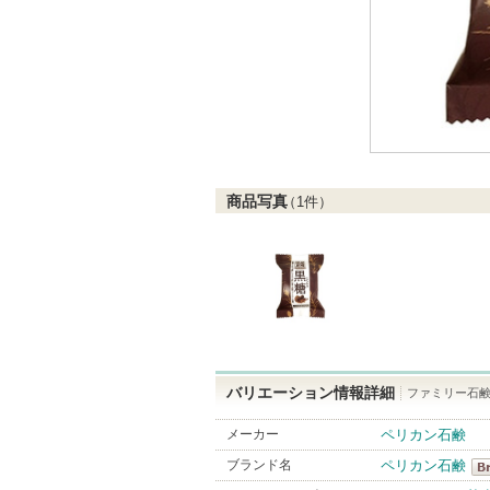
商品写真
（
1
件）
バリエーション情報詳細
ファミリー石鹸 
メーカー
ペリカン石鹸
ブランド名
ペリカン石鹸
ペ