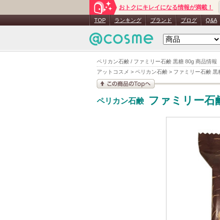
おトクにキレイになる情報が満載！
TOP
ランキング
ブランド
ブログ
Q&A
ペリカン石鹸 / ファミリー石鹸 黒糖 80g 商品情報
アットコスメ
>
ペリカン石鹸
>
ファミリー石鹸 黒
この商品の情報を見
ファミリー石鹸
ペリカン石鹸
る