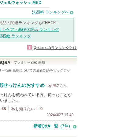
ジェルウォッシュ MED
洗顔料 ランキングへ
商品の関連ランキングもCHECK！
キンケア・基礎化粧品 ランキング
顔石鹸 ランキング
?
@cosmeのランキングとは
Q&A
ファミリー石鹸 黒糖
リー石鹸 黒糖
についての最新Q&Aをピックアッ
顔せっけんのおすすめ
by 匿名
さん
っけんを使われている方、使ったことが
いました…
68
私も知りたい！
0
2024/3/27 17:40
新着Q&A一覧（7件）