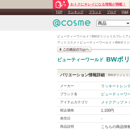
おトクにキレイになる情報が満載！
TOP
ランキング
ブランド
ブログ
Q&A
ビューティーワールド / BWポリジェリカプレミアム 3
アットコスメ
>
ビューティーワールド
>
BWポリジ
この商品の情報を見
BWポリ
ビューティーワールド
る
バリエーション情報詳細
BWポリジェリカ
メーカー
ラッキートレン
ブランド名
ビューティーワ
アイテムカテゴリ
メイクアップ
>
税込価格
1,100円
発売日
-
商品説明
こちらの商品情