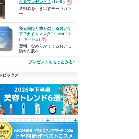
クをプレゼント！
/ LoNLy
透明感を引き出すモーヴカラ
現
ー
品
寝る前ひと塗りのうるおいケ
ア ”ナイトマスク”
/ LANEIGE
(ラネージュ)
翌朝、なめらかでうるおいに
現
満ちた肌へ
プレゼントをもっとみる
品
トピックス