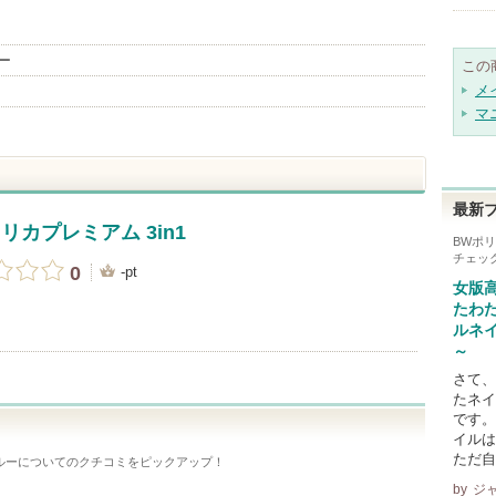
ー
この
メ
マ
最新
リカプレミアム 3in1
BWポリ
チェッ
0
-pt
女版
たわ
ルネ
～
さて、
たネイ
です。
イルは
ただ自
ルー
についてのクチコミをピックアップ！
by
ジ