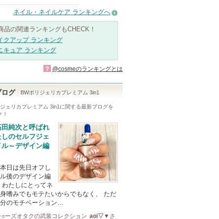
ネイル・ネイルケア ランキングへ
商品の関連ランキングもCHECK！
イクアップ ランキング
ニキュア ランキング
?
@cosmeのランキングとは
ブログ
BWポリジェリカプレミアム 3in1
ジェリカプレミアム 3in1
に関する最新ブログを
ク！
高田純次と呼ばれ
たしのセルフジェ
イル～デザイン編
本日は先日オフし
ル後のデザイン編
 わたしにとってネ
身嗜みでもモテたいからでもなく、 ただ
分のモチベーション…
ャ○ーズオタクの武装コレクション
aoi▽▼
さ