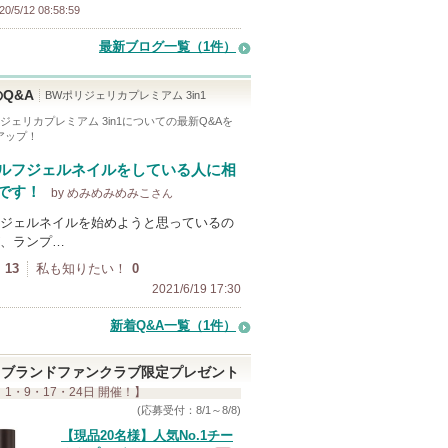
20/5/12 08:58:59
最新ブログ一覧（1件）
Q&A
BWポリジェリカプレミアム 3in1
ジェリカプレミアム 3in1
についての最新Q&Aを
アップ！
ルフジェルネイルをしている人に相
です！
by めみめみめみこ
さん
ジェルネイルを始めようと思っているの
、ランプ…
13
私も知りたい！
0
2021/6/19 17:30
新着Q&A一覧（1件）
ブランドファンクラブ限定プレゼント
 1・9・17・24日 開催！】
(応募受付：8/1～8/8)
【現品20名様】人気No.1チー