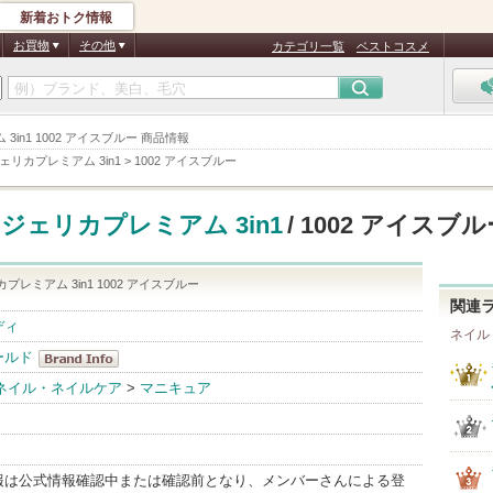
新着おトク情報
お買物
その他
カテゴリ一覧
ベストコスメ
in1 1002 アイスブルー 商品情報
ェリカプレミアム 3in1
>
1002 アイスブルー
ジェリカプレミアム 3in1
/ 1002 アイスブ
プレミアム 3in1 1002 アイスブルー
関連
ディ
ネイル
ールド
ビューティー
ネイル・ネイルケア
>
マニキュア
ワールド
BrandInfo
報は公式情報確認中または確認前となり、メンバーさんによる登