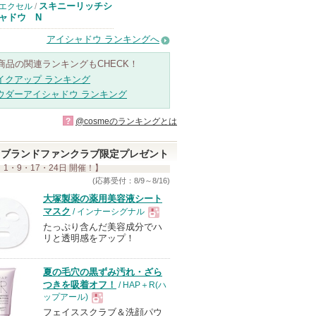
スキニーリッチシ
エクセル
/
ャドウ N
アイシャドウ ランキングへ
商品の関連ランキングもCHECK！
イクアップ ランキング
ウダーアイシャドウ ランキング
?
@cosmeのランキングとは
ブランドファンクラブ限定プレゼント
 1・9・17・24日 開催！】
(応募受付：8/9～8/16)
大塚製薬の薬用美容液シート
マスク
/ インナーシグナル
たっぷり含んだ美容成分でハ
現
リと透明感をアップ！
品
夏の毛穴の黒ずみ汚れ・ざら
つきを吸着オフ！
/ HAP＋R(ハ
ップアール)
フェイススクラブ＆洗顔パウ
現