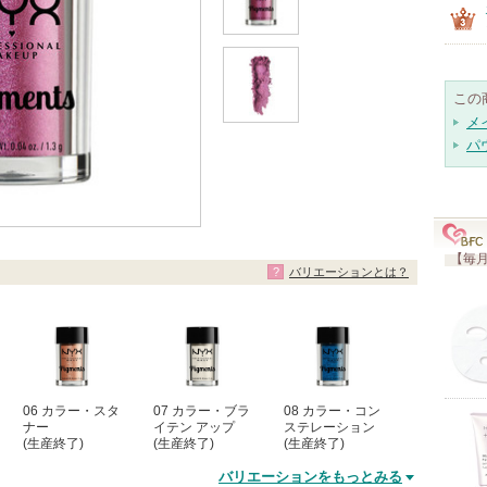
この
メ
パ
【毎月
バリエーションとは？
06 カラー・スタ
07 カラー・ブラ
08 カラー・コン
ナー
イテン アップ
ステレーション
(生産終了)
(生産終了)
(生産終了)
バリエーションをもっとみる