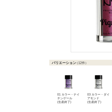
バリエーション
（
12
件）
01 カラー・ナイ
03 カラー・ダイ
チンゲール
アモンド
(生産終了)
(生産終了)