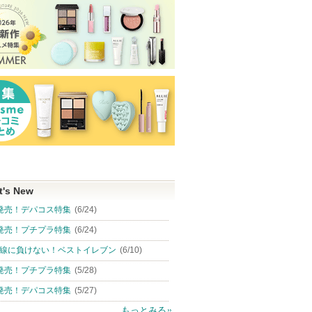
t's New
発売！デパコス特集
(6/24)
発売！プチプラ特集
(6/24)
線に負けない！ベストイレブン
(6/10)
発売！プチプラ特集
(5/28)
発売！デパコス特集
(5/27)
もっとみる