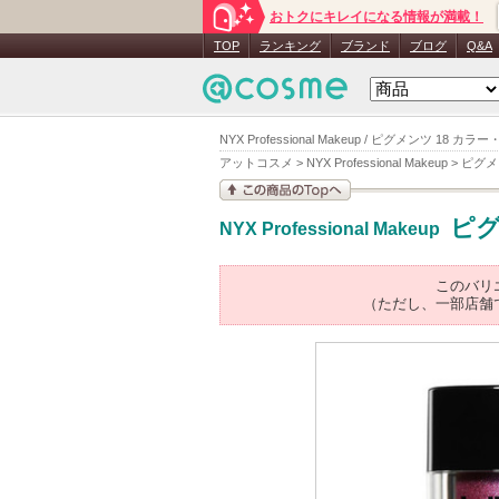
おトクにキレイになる情報が満載！
TOP
ランキング
ブランド
ブログ
Q&A
NYX Professional Makeup / ピグメンツ 18
アットコスメ
>
NYX Professional Makeup
>
ピグメ
この商品の情報を見
ピ
NYX Professional Makeup
る
このバリ
（ただし、一部店舗