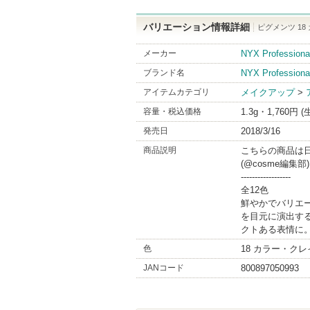
バリエーション情報詳細
ピグメンツ 1
メーカー
NYX Profes
ブランド名
NYX Professiona
アイテムカテゴリ
メイクアップ
>
容量・税込価格
1.3g・1,760円 
発売日
2018/3/16
商品説明
こちらの商品は
(@cosme編集部)
------------------
全12色
鮮やかでバリエ
を目元に演出す
クトある表情に
色
18 カラー・ク
JANコード
800897050993