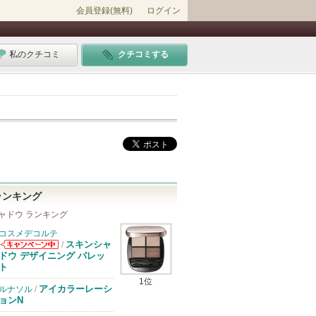
会員登録(無料)
ログイン
私のクチコミ
クチコミする
ランキング
ャドウ ランキング
コスメデコルテ
スキンシャ
/
コスメデコルテ
ドウ デザイニング パレッ
からのお知らせ
ト
があります
1位
アイカラーレーシ
ルナソル
/
ョンN