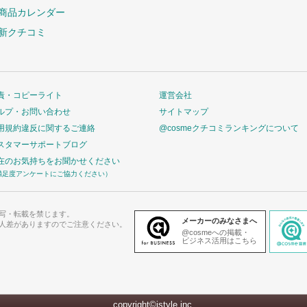
商品カレンダー
新クチコミ
責・コピーライト
運営会社
ルプ・お問い合わせ
サイトマップ
用規約違反に関するご連絡
@cosmeクチコミランキングについて
スタマーサポートブログ
在のお気持ちをお聞かせください
満足度アンケートにご協力ください）
写・転載を禁じます。
メーカーのみなさまへ
人差がありますのでご注意ください。
@cosmeへの掲載・
ビジネス活用はこちら
copyright©istyle,inc.