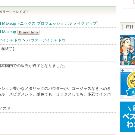
8 カラー・クレイズド
sional Makeup（ニックス プロフェッショナル メイクアップ）
注目
l Makeup
NYX
アイシャドウ
>
パウダーアイシャドウ
Professional
(生産終了)
Makeup
BrandInfo
日本国内での販売が終了となりました。
ーション豊かなメタリックのパウダーが、ゴージャスなきらめき
るルースピグメント。単色でも、ミックスしても、多彩でインパ
。
レイズド