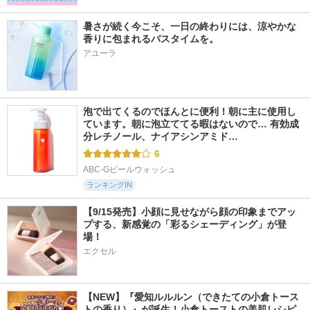
暑さが続く今こそ、一日の終わりには、涼やかな
香りに包まれるバスタイムを。
アユーラ
泡で出てくるのでほんとに便利！朝に主に使用し
ています。朝に泡立ててる暇はないので… 有効成
分レチノール、ナイアシンアミド…
6
ABC-Gピールウォッシュ
ランキングIN
【9/15発売】小顔に見せながら顔の印象までアッ
プする、新感覚の「彩るシェーディング」が登
場！
エクセル
【NEW】『愛知ルルルン（できたての小倉トース
トの香り）』が誕生！小倉トーストの美肌レシピ