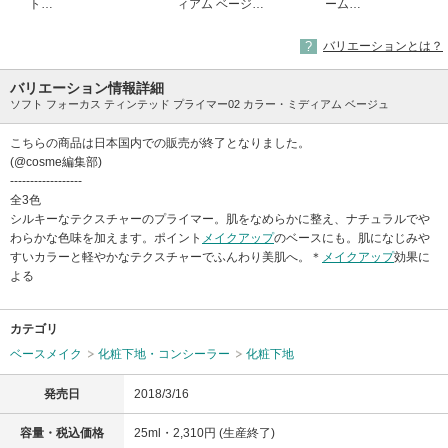
ト
ィアム ベージュ
ーム
(生産終了)
(生産終了)
(生産終了)
バリエーションとは？
バリエーション情報詳細
ソフト フォーカス ティンテッド プライマー02 カラー・ミディアム ベージュ
こちらの商品は日本国内での販売が終了となりました。
(@cosme編集部)
------------------
全3色
シルキーなテクスチャーのプライマー。肌をなめらかに整え、ナチュラルでや
わらかな色味を加えます。ポイント
メイクアップ
のベースにも。肌になじみや
すいカラーと軽やかなテクスチャーでふんわり美肌へ。＊
メイクアップ
効果に
よる
カテゴリ
ベースメイク
化粧下地・コンシーラー
化粧下地
発売日
2018/3/16
容量・税込価格
25ml・2,310円 (生産終了)