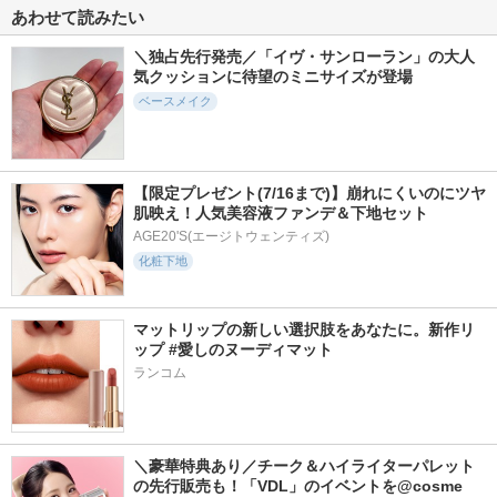
あわせて読みたい
＼独占先行発売／「イヴ・サンローラン」の大人
気クッションに待望のミニサイズが登場
ベースメイク
【限定プレゼント(7/16まで)】崩れにくいのにツヤ
肌映え！人気美容液ファンデ＆下地セット
AGE20'S(エージトウェンティズ)
化粧下地
マットリップの新しい選択肢をあなたに。新作リ
ップ #愛しのヌーディマット
ランコム
＼豪華特典あり／チーク＆ハイライターパレット
の先行販売も！「VDL」のイベントを@cosme 