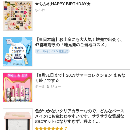
★ちふれHAPPY BIRTHDAY★
ちふれ
【東日本編】お土産にも大人気！旅先で出会う、
47都道府県の「地元発のご当地コスメ」
オールインワン化粧品
【8月31日まで】2019サマーコレクション まもな
く終了です☆
ポール ＆ ジョー
色がつかないクリアカラーなので、どんなベース
メイクにも合わせやすいです。サラサラな質感な
のにマットになりすぎず、程よく…
7