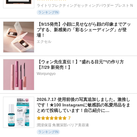
ライトリフレクティングセッティングパウダー プレスト N
ランキングIN
【9/15発売】小顔に見せながら顔の印象までアッ
プする、新感覚の「彩るシェーディング」が登
場！
エクセル
【ウォン先生直伝！】"盛れる目元"*の作り方
【7/29 新発売！】
Wonjungyo
2026.7.17 使用前後の写真追加しました。激推し
です！★100 Instagramに敏感肌の私愛用品をま
とめて投稿しています！自己紹介に…
7
潤浸保湿 角層深部バリア美容液
ランキングIN