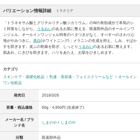
バリエーション情報詳細
ミラクリア
「トラネキサム酸とグリチルリチン酸ジカリウム」のWの有効成分で本気のシ
ミ対策をしながら、
うるおい
のあるお肌に整える、医薬部外品のオールインワ
ンジェル。オールインワンジェル特有のベタつきがなく、すべすべのさわり心
地がやみつきに。
美白
(ホワイトニング)：メラニンの生成を抑え、しみ、そばか
すを防ぎます。皮ふの乾燥を防ぎ、しっとり
うるおい
のあるお肌に整えます。
肌あれ、にきびを防ぎます。ハリをあたえ、お肌をひきしめます。
カテゴリ
スキンケア・基礎化粧品
乳液・美容液・フェイスクリームなど
オールイン
ワン化粧品
発売日
2018/3/26
容量・税込価格
60g・4,950円 (生産終了)
メーカー名 / ブラ
しまのや
/
しまのや
ンド名
分類
医薬部外品