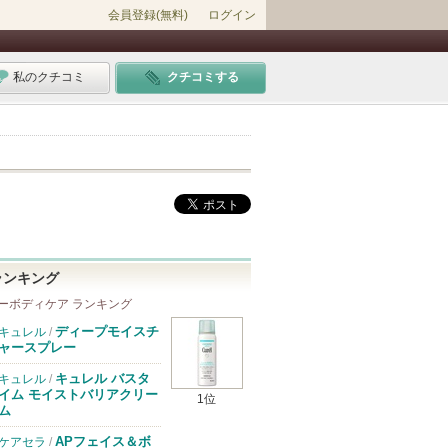
会員登録(無料)
ログイン
私のクチコミ
クチコミする
ランキング
ーボディケア ランキング
ディープモイスチ
キュレル
/
ャースプレー
キュレル バスタ
キュレル
/
イム モイストバリアクリー
1位
ム
APフェイス＆ボ
ケアセラ
/