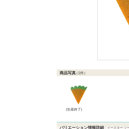
商品写真
（
1
件）
(生産終了)
バリエーション情報詳細
イースター ソ