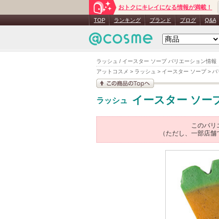
おトクにキレイになる情報が満載！
TOP
ランキング
ブランド
ブログ
Q&A
ラッシュ / イースター ソープ バリエーション情報
アットコスメ
>
ラッシュ
>
イースター ソープ
>
バ
この商品の情報を見
イースター ソー
ラッシュ
る
このバリ
（ただし、一部店舗