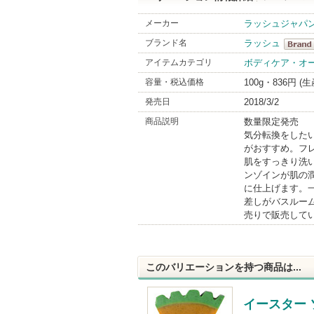
メーカー
ラッシュジャパ
ブランド名
ラッシュ
ラッシ
アイテムカテゴリ
ボディケア・オ
BrandI
容量・税込価格
100g・836円 (
発売日
2018/3/2
商品説明
数量限定発売
気分転換をした
がおすすめ。フ
肌をすっきり洗
ンゾインが肌の
に仕上げます。
差しがバスルー
売りで販売して
このバリエーションを持つ商品は...
イースター 