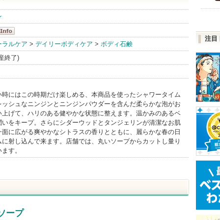
ン
注目
ュ
ーラルケア
>
デイリーボディケア
>
ボディ石鹸
nfo
生産終了)
い時にはこの時期だけ楽しめる、本商品を使ったシャワータイム
レッシュなニンジンとニンジンパウダーを含んだ柔らかな泡がお
い上げて、ハリのある健やかな状態に整えます。温かみのあるベ
潤いをキープ。さらにシダーウッドとタンジェリンが清潔なお肌
一面に広がる爽やかなシトラスの香りとともに、麗らかな春の日
ムに射し込んで来ます。店舗では、丸いソープからカットし量り
います。
ソープ