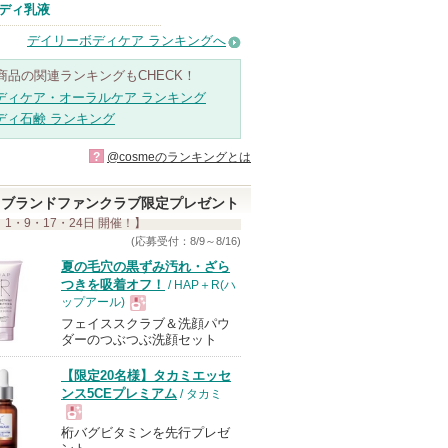
ディ乳液
デイリーボディケア ランキングへ
商品の関連ランキングもCHECK！
ディケア・オーラルケア ランキング
ディ石鹸 ランキング
?
@cosmeのランキングとは
ブランドファンクラブ限定プレゼント
 1・9・17・24日 開催！】
(応募受付：8/9～8/16)
夏の毛穴の黒ずみ汚れ・ざら
つきを吸着オフ！
/ HAP＋R(ハ
ップアール)
フェイススクラブ＆洗顔パウ
現
ダーのつぶつぶ洗顔セット
【限定20名様】タカミエッセ
品
ンス5CEプレミアム
/ タカミ
桁バグビタミンを先行プレゼ
現