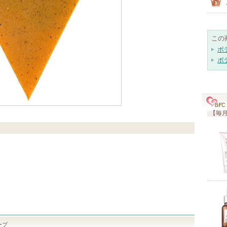
この
ボ
ボ
【毎月
ープ