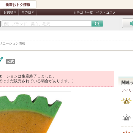
新着おトク情報
お買物
その他
カテゴリ一覧
ベストコスメ
リエーション情報
プ
公式
エーションは生産終了しました。
ではまだ販売されている場合があります。）
関連
デイリ