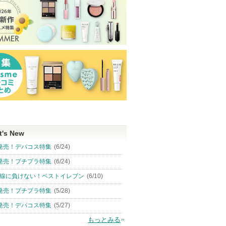
t's New
発売！デパコス特集
(6/24)
発売！プチプラ特集
(6/24)
線に負けない！ベストイレブン
(6/10)
発売！プチプラ特集
(5/28)
発売！デパコス特集
(5/27)
もっとみる