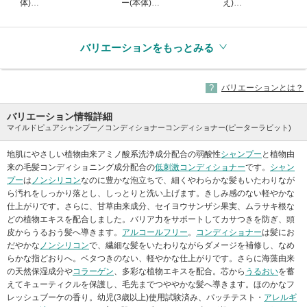
体)
ー(本体)
え)
(生産終了)
(生産終了)
(生産終了)
バリエーションをもっとみる
バリエーションとは？
バリエーション情報詳細
マイルドピュアシャンプー／コンディショナーコンディショナー(ピーターラビット)
地肌にやさしい植物由来アミノ酸系洗浄成分配合の弱酸性
シャンプー
と植物由
来の毛髪コンディショニング成分配合の
低刺激
コンディショナー
です。
シャン
プー
は
ノンシリコン
なのに豊かな泡立ちで、細くやわらかな髪もいたわりなが
ら汚れをしっかり落とし、しっとりと洗い上げます。きしみ感のない軽やかな
仕上がりです。さらに、甘草由来成分、セイヨウサンザシ果実、ムラサキ根な
どの植物エキスを配合しました。バリア力をサポートしてカサつきを防ぎ、頭
皮からうるおう髪へ導きます。
アルコールフリー
。
コンディショナー
は髪にお
だやかな
ノンシリコン
で、繊細な髪をいたわりながらダメージを補修し、なめ
らかな指どおりへ。ベタつきのない、軽やかな仕上がりです。さらに海藻由来
の天然保湿成分や
コラーゲン
、多彩な植物エキスを配合。芯から
うるおい
を蓄
えてキューティクルを保護し、毛先までつややかな髪へ導きます。ほのかなフ
レッシュブーケの香り。幼児(3歳以上)使用試験済み、パッチテスト・
アレルギ