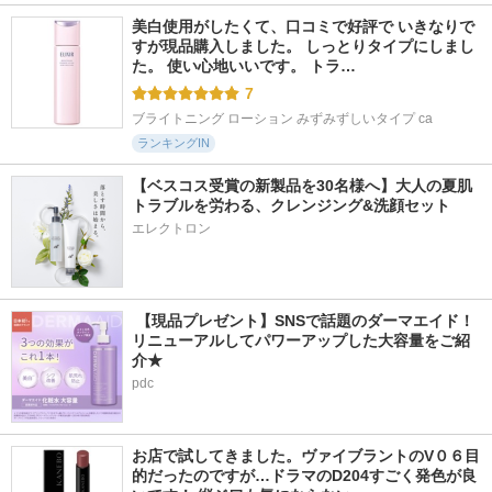
美白使用がしたくて、口コミで好評で いきなりで
すが現品購入しました。 しっとりタイプにしまし
た。 使い心地いいです。 トラ…
7
ブライトニング ローション みずみずしいタイプ ca
ランキングIN
【ベスコス受賞の新製品を30名様へ】大人の夏肌
トラブルを労わる、クレンジング&洗顔セット
エレクトロン
 【現品プレゼント】SNSで話題のダーマエイド！
リニューアルしてパワーアップした大容量をご紹
介★
pdc
お店で試してきました。ヴァイブラントのV０６目
的だったのですが…ドラマのD204すごく発色が良