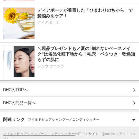
ディアボーテが着目した「ひまわりのちから」で
髪悩みをケア！
ディアボーテ
＼現品プレゼントも／夏の“崩れないベースメイ
ク”は名品化粧下地から！毛穴・ベタつき・乾燥知
らずの肌に
シュウ ウエムラ
DHCのTOPへ
DHCの商品一覧へ
関連リンク
マイルドピュアシャンプー／コンディショナー
マイルドピュアシャンプー／コンディショナー
の口コミサイト - @cosme（アットコス
メ）