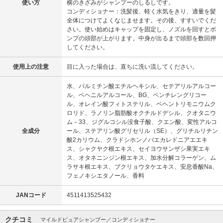
使い方
横のきざみがシャンプーのしるしです。
コンディショナー：洗髪後、軽く水気をきり、適量を髪
全体につけてよくなじませます。その後、すすいでくだ
さい。使い始めはキャップを固定し、ノズルを回すとポ
ンプの頭部が上がります。中身が出るまで頭部を数回押
してください。
使用上の注意
目に入った場合は、直ちに洗い流してください。
水、パルミチン酸エチルヘキシル、セテアリルアルコー
ル、ベヘニルアルコール、BG、ペンチレングリコー
ル、オレイン酸フィトステリル、ベヘントリモニウムク
ロリド、ラノリン脂肪酸オクチルドデシル、クオタニウ
ム－33、ジグルコシル没食子酸、クエン酸、変性アルコ
全成分
ール、ステアリン酸グリセリル（SE）、グリチルリチン
酸2カリウム、クラドシホンノバエカレドニアエエキ
ス、シャクヤク根エキス、セイヨウサンザシ果実エキ
ス、オタネニンジン根エキス、加水分解コラーゲン、ム
ラサキ根エキス、ブクリョウタケエキス、安息香酸Na、
フェノキシエタノール、香料
JANコード
4511413525432
クチコミ
マイルドピュアシャンプー／コンディショナー