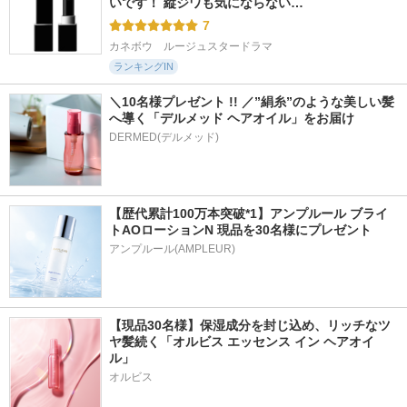
いです！ 縦ジワも気にならない…
7
カネボウ　ルージュスタードラマ
ランキングIN
＼10名様プレゼント !! ／”絹糸”のような美しい髪
へ導く「デルメッド ヘアオイル」をお届け
DERMED(デルメッド)
【歴代累計100万本突破*1】アンプルール ブライ
トAOローションN 現品を30名様にプレゼント
アンプルール(AMPLEUR)
【現品30名様】保湿成分を封じ込め、リッチなツ
ヤ髪続く「オルビス エッセンス イン ヘアオイ
ル」
オルビス