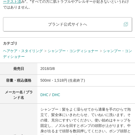
ーテスト済
み*。*すべての方に肌トラブルやアレルギーが起きないというわけ
ではありません。
ブランド公式サイトへ
カテゴリ
ヘアケア・スタイリング
シャンプー・コンディショナー
シャンプー・コン
ディショナー
発売日
2018/3/8
容量・税込価格
500ml・1,518円 (生産終了)
メーカー名 / ブラ
DHC
/
DHC
ンド名
シャンプー：髪をよく湿らせてから適量を手のひらで泡
立て、髪全体にいきわたらせ、ていねいに洗います。そ
の後、充分にすすいでください。使い始めはキャップを
固定し、ノズルを回すとポンプの頭部が上がります。中
身が出るまで頭部を数回押してください。ポンプ頭部と