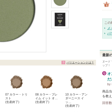
この
メ
パ
最新の
ヌード 
バリエーションとは？
ップ！
オ
だ
b
商品当
07 カラー・トリ
08 カラー・ブレ
10 カラー・アン
を教え
スト
イム イット オ…
ダーニース イ
(生産終了)
(生産終了)
ッ…
回答数
(生産終了)