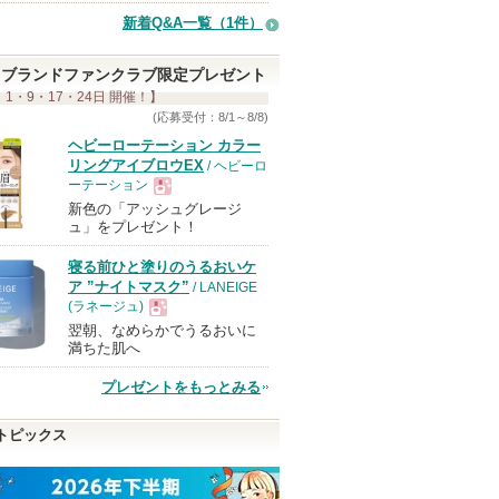
新着Q&A一覧（1件）
ブランドファンクラブ限定プレゼント
 1・9・17・24日 開催！】
(応募受付：8/1～8/8)
ヘビーローテーション カラー
リングアイブロウEX
/ ヘビーロ
ーテーション
新色の「アッシュグレージ
現
ュ」をプレゼント！
寝る前ひと塗りのうるおいケ
品
ア ”ナイトマスク”
/ LANEIGE
(ラネージュ)
翌朝、なめらかでうるおいに
現
満ちた肌へ
プレゼントをもっとみる
品
トピックス