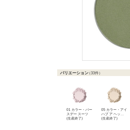
バリエーション
（
33
件）
01 カラー・バー
05 カラー・アイ
スデー スーツ
ハブ ア ヘッ…
(生産終了)
(生産終了)