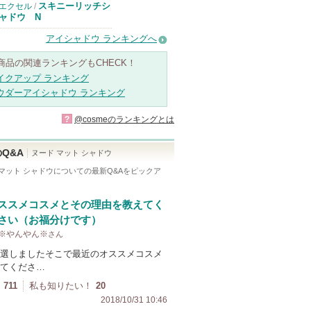
スキニーリッチシ
エクセル
/
ャドウ N
アイシャドウ ランキングへ
商品の関連ランキングもCHECK！
イクアップ ランキング
ウダーアイシャドウ ランキング
?
@cosmeのランキングとは
Q&A
ヌード マット シャドウ
マット シャドウ
についての最新Q&Aをピックア
ススメコスメとその理由を教えてく
さい（お福分けです）
y ※やんやん※
さん
選しましたそこで最近のオススメコスメ
てくださ…
711
私も知りたい！
20
2018/10/31 10:46