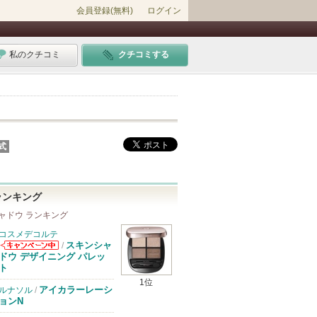
会員登録(無料)
ログイン
私のクチコミ
クチコミする
式
ランキング
ャドウ ランキング
コスメデコルテ
スキンシャ
/
コスメデコルテ
ドウ デザイニング パレッ
からのお知らせ
ト
があります
1位
アイカラーレーシ
ルナソル
/
ョンN