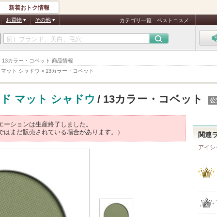
新着おトク情報
お買物
その他
カテゴリ一覧
ベストコスメ
 シャドウ 13カラー・コベット 商品情報
 マット シャドウ
>
13カラー・コベット
ド マット シャドウ
/ 13カラー・コベット
公
エーションは生産終了しました。
ではまだ販売されている場合があります。）
関連
アイシ