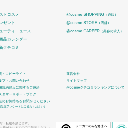
ストコスメ
@cosme SHOPPING
（通販）
レゼント
@cosme STORE
（店舗）
ューティニュース
@cosme CAREER
（美容の求人）
商品カレンダー
新クチコミ
責・コピーライト
運営会社
ルプ・お問い合わせ
サイトマップ
用規約違反に関するご連絡
@cosmeクチコミランキングについて
スタマーサポートブログ
在のお気持ちをお聞かせください
満足度アンケートにご協力ください）
写・転載を禁じます。
メーカーのみなさまへ
人差がありますのでご注意ください。