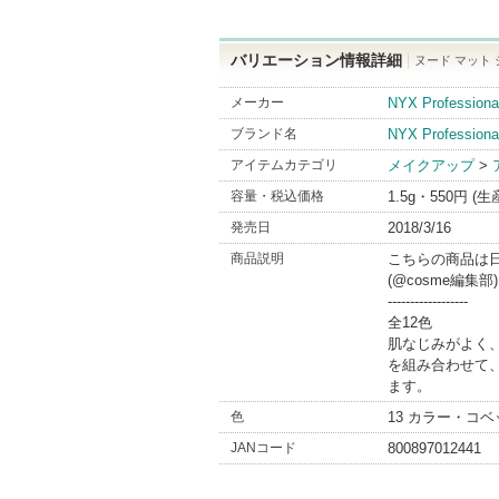
バリエーション情報詳細
ヌード マット
メーカー
NYX Profes
ブランド名
NYX Professiona
アイテムカテゴリ
メイクアップ
>
容量・税込価格
1.5g・550円 (
発売日
2018/3/16
商品説明
こちらの商品は
(@cosme編集部)
------------------
全12色
肌なじみがよく
を組み合わせて
ます。
色
13 カラー・コベ
JANコード
800897012441