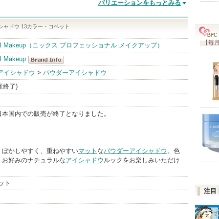
バリエーションをもっとみる
 シャドウ 13カラー・コベット
【毎月
sional Makeup（ニックス プロフェッショナル メイクアップ）
l Makeup
NYX
アイシャドウ
>
パウダーアイシャドウ
Professional
生産終了)
Makeup
BrandInfo
日本国内での販売が終了となりました。
、ぼかしやすく、重ねやすい
マット
な
パウダーアイシャドウ
。色
、お好みのナチュラルな
アイシャドウ
ルックをお楽しみいただけ
ット
注目