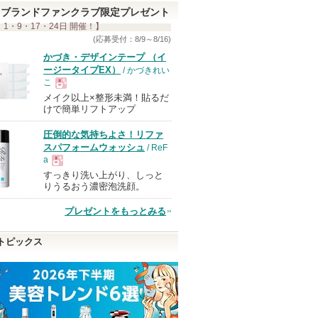
ブランドファンクラブ限定プレゼント
 1・9・17・24日 開催！】
(応募受付：8/9～8/16)
かづき・デザインテープ （イ
ージータイプEX）
/ かづきれい
こ
メイク以上×整形未満！貼るだ
現
けで簡単リフトアップ
圧倒的な気持ちよさ！リファ
品
スパフォームウォッシュ
/ ReF
a
すっきり洗い上がり、しっと
現
りうるおう濃密泡洗顔。
プレゼントをもっとみる
品
トピックス