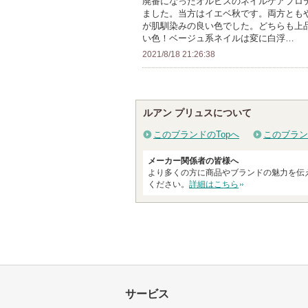
廃番になったオルビスのネイルケアプロ
ま
ました。当方はイエベ秋です。両方とも
ー
す
が肌馴染みの良い色でした。どちらも上
に
い色！ベージュ系ネイルは変に白浮…
お
2021/8/18 21:26:38
気
に
入
ルアン プリュスについて
り
登
このブランドのTopへ
このブラン
録
メーカー関係者の皆様へ
さ
より多くの方に商品やブランドの魅力を伝
れ
ください。
詳細はこちら
て
い
ま
す
サービス