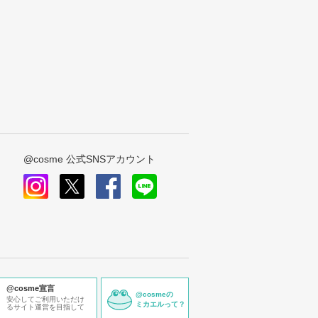
@cosme 公式SNSアカウント
instagram
x
facebook
line
@cosme宣言
@cosmeの
安心してご利用いただけ
ミカエルって？
るサイト運営を目指して