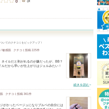
0
-pt
ついてのクチコミをピックアップ！
 / 敏感肌
クチコミ投稿
225
件
。ネイルだと剥がれるのが嫌だったが、BB？
イルだから早いが仕上がりはジェルみたい！
続きを読む
感肌
クチコミ投稿
361
件
ンジがかったベージュになりブルベの自分には