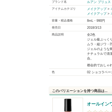
ブランド名
ルアン プリュス
アイテムカテゴリ
メイクアップ
>
メイクアップ
>
容量・税込価格
8mL・990円
発売日
2018/3/13
商品説明
全2色
ジェル級ぷっく
ムラ・縦ジワ・
ジェルのような
ナチュラルで清
合。
都会的でおしゃ
色
02 ショコラベー
このバリエーションを持つ商品は...
オールイン