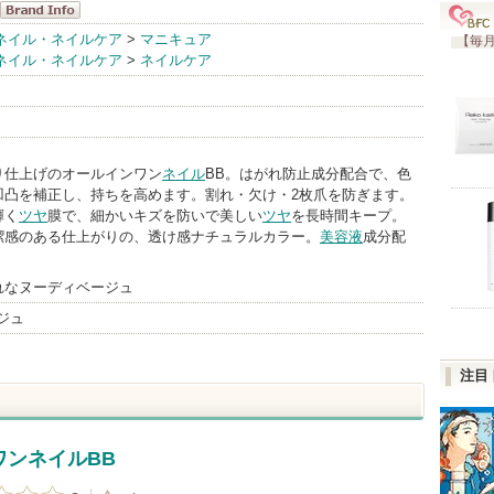
ルアン プリュ
ネイル・ネイルケア
>
マニキュア
【毎月
ネイル・ネイルケア
>
ネイルケア
ス BrandInfo
り仕上げのオールインワン
ネイル
BB。はがれ防止成分配合で、色
凹凸を補正し、持ちを高めます。割れ・欠け・2枚爪を防ぎます。
輝く
ツヤ
膜で、細かいキズを防いで美しい
ツヤ
を長時間キープ。
潔感のある仕上がりの、透け感ナチュラルカラー。
美容液
成分配
れなヌーディベージュ
ジュ
注目
ワンネイルBB