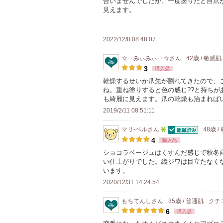
合いませんでしたが、一度塗りだと自爪
以
お
見えます。
上
気
の
に
メ
2022/12/8 08:48:07
入
ン
り
☆‥みぃみぃ‥☆
さん
42歳 / 敏感肌
バ
登
3
購入品
ー
録
乾燥するせいか爪先が割れてきたので、
に
ね。重ね塗りすると色の感じ??と持ちが
さ
お
も綺麗に見えます。爪の乾燥も治まればい
れ
気
2019/2/11 08:51:11
て
に
い
マリ-ベル
さん
48歳 /
入
認証済
5
ま
4
購入品
り
人
す
ショコラベージュはくすんだ感じで秋冬
登
い仕上がりでした。縦ジワは目立たなく
以
録
います。
上
さ
2020/12/31 14:24:54
の
れ
メ
もちてんし
さん
35歳 / 普通肌
クチ
て
ン
6
購入品
い
バ