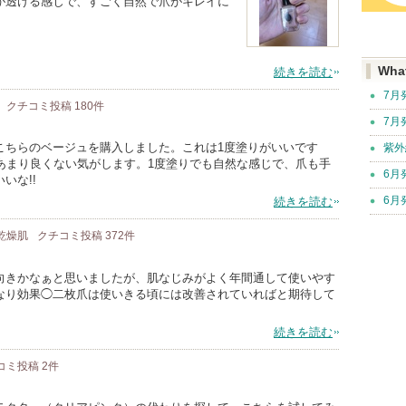
が透ける感じで、すごく自然で爪がキレイに
Wha
続きを読む
7月
クチコミ投稿
180
件
7月
こちらのベージュを購入しました。これは1度塗りがいいです
紫外
あまり良くない気がします。1度塗りでも自然な感じで、爪も手
6月
いな!!
6月
続きを読む
 乾燥肌
クチコミ投稿
372
件
向きかなぁと思いましたが、肌なじみがよく年間通して使いやす
なり効果◯二枚爪は使いきる頃には改善されていればと期待して
続きを読む
コミ投稿
2
件