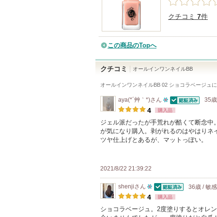
クチコミ
7
件
この商品のTopへ
クチコミ
オールインワンネイルBB
オールインワンネイルBB 02 ショコラベージュ
に
aya(*´艸｀*)
さん
35歳
認証済
10
4
購入品
人
ジェル派だったが手荒れが酷くて断念中
が気になり購入。剥がれるのはやはりネ
以
ツヤ仕上げとあるが、マットっぽい。
上
の
メ
2021/8/22 21:39:22
ン
shenji
さん
36歳 / 敏
バ
認証済
10
4
購入品
ー
人
ショコラベージュ。2度塗りするとオレ
に