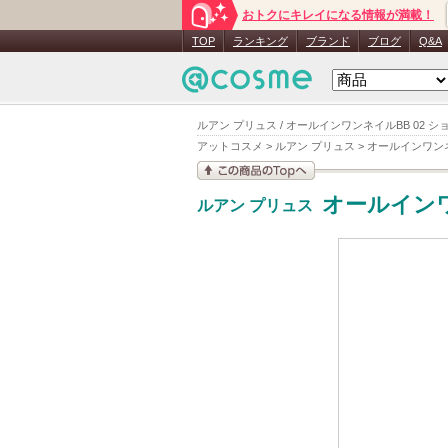
おトクにキレイになる情報が満載！
TOP
ランキング
ブランド
ブログ
Q&A
ルアン プリュス / オールインワンネイルBB 02 
アットコスメ
>
ルアン プリュス
>
オールインワン
この商品の情報を見
オールイン
ルアン プリュス
る