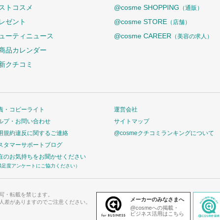
ストコスメ
@cosme SHOPPING
（通販）
レゼント
@cosme STORE
（店舗）
ューティニュース
@cosme CAREER
（美容の求人）
商品カレンダー
新クチコミ
責・コピーライト
運営会社
ルプ・お問い合わせ
サイトマップ
用規約違反に関するご連絡
@cosmeクチコミランキングについて
スタマーサポートブログ
在のお気持ちをお聞かせください
満足度アンケートにご協力ください）
写・転載を禁じます。
メーカーのみなさまへ
人差がありますのでご注意ください。
@cosmeへの掲載・
ビジネス活用はこちら