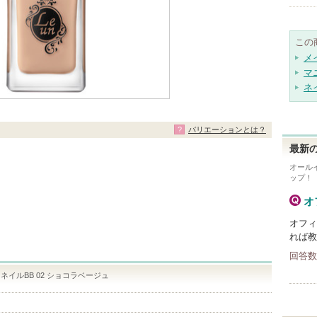
この
メ
マ
ネ
バリエーションとは？
最新の
オール
ップ！
オ
オフィ
れば教
回答数
ネイルBB 02 ショコラベージュ