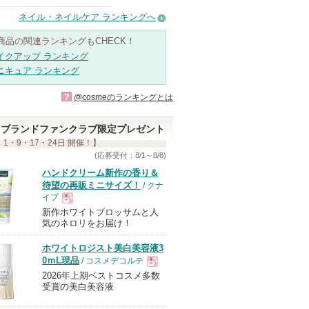
ネイル・ネイルケア ランキングへ
商品の関連ランキングもCHECK！
イクアップ ランキング
ニキュア ランキング
?
@cosmeのランキングとは
ブランドファンクラブ限定プレゼント
 1・9・17・24日 開催！】
(応募受付：8/1～8/8)
ハンドクリーム新作の香り＆
待望の再販ミニサイズ！
/ クナ
イプ
新作ホワイトブロッサムと人
現
気のネロリをお届け！
ホワイトロジスト美白美容液3
品
0ｍL現品
/ コスメデコルテ
2026年上期ベストコスメ多数
現
受賞の美白美容液