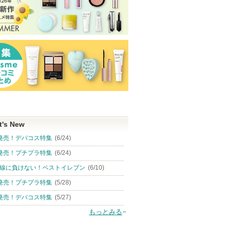
t's New
発売！デパコス特集
(6/24)
発売！プチプラ特集
(6/24)
線に負けない！ベストイレブン
(6/10)
発売！プチプラ特集
(5/28)
発売！デパコス特集
(5/27)
もっとみる