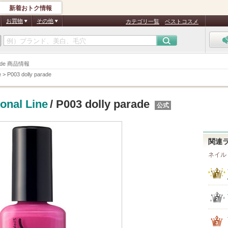
新着おトク情報
お買物
その他
カテゴリ一覧
ベストコスメ
parade 商品情報
e
>
P003 dolly parade
onal Line
/ P003 dolly parade
公式
関連
ネイル