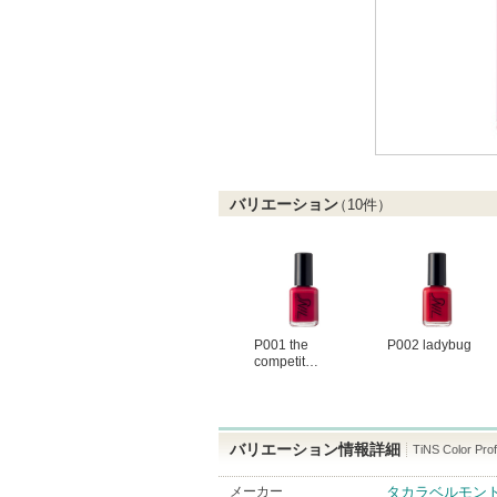
バリエーション
（
10
件）
P001 the
P002 ladybug
competit…
バリエーション情報詳細
TiNS Color Prof
メーカー
タカラベルモン