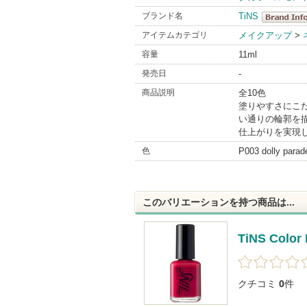
ブランド名
TiNS
TiNS
アイテムカテゴリ
メイクアップ
>
BrandInfo
容量
11ml
発売日
-
商品説明
全10色
塗りやすさにこ
い通りの輪郭を
仕上がりを実現
色
P003 dolly parad
このバリエーションを持つ商品は...
TiNS Color 
クチコミ
0
件