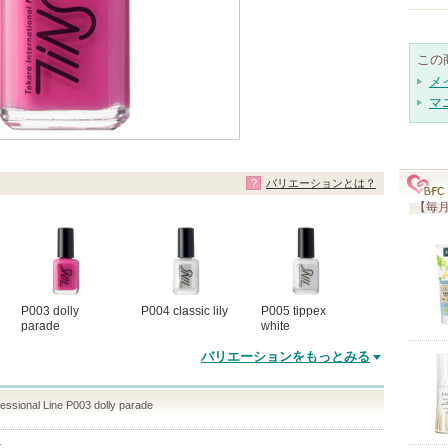
この
メ
マ
バリエーションとは？
【毎月
P003 dolly
P004 classic lily
P005 tippex
parade
white
バリエーションをもっとみる
essional Line P003 dolly parade
ト