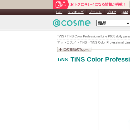
おトクにキレイになる情報が満載！
TOP
ランキング
ブランド
ブログ
Q&A
TiNS / TiNS Color Professional Line P003 dolly 
アットコスメ
>
TiNS
>
TiNS Color Professional Lin
この商品の情報を見
TiNS Color Professi
TiNS
る