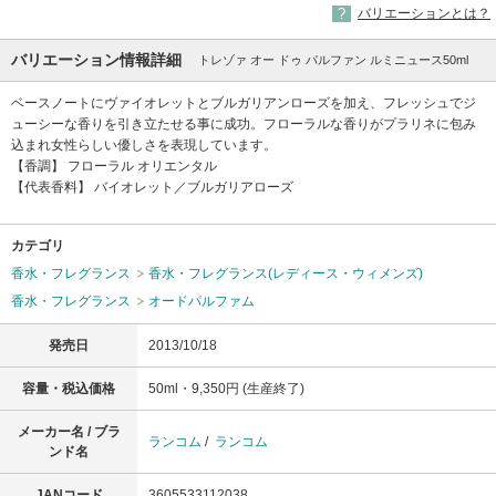
バリエーションとは？
バリエーション情報詳細
トレゾァ オー ドゥ パルファン ルミニュース50ml
ベースノートにヴァイオレットとブルガリアンローズを加え、フレッシュでジ
ューシーな香りを引き立たせる事に成功。フローラルな香りがプラリネに包み
込まれ女性らしい優しさを表現しています。
【香調】 フローラル オリエンタル
【代表香料】 バイオレット／ブルガリアローズ
カテゴリ
香水・フレグランス
香水・フレグランス(レディース・ウィメンズ)
香水・フレグランス
オードパルファム
発売日
2013/10/18
容量・税込価格
50ml・9,350円 (生産終了)
メーカー名 / ブラ
ランコム
/
ランコム
ンド名
JANコード
3605533112038