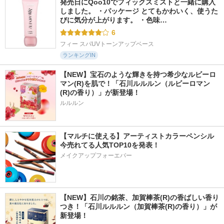
発売日にQoo10でフィックスミストと一緒に購入
しました。 ・パッケージ とてもかわいく、使うた
びに気分が上がります。 ・色味…
6
フィー スパUVトーンアップベース
ランキングIN
【NEW】宝石のような輝きを持つ希少なルビーロ
マン(R)を肌で！「石川ルルルン（ルビーロマン
(R)の香り）」が新登場！
ルルルン
【マルチに使える】アーティストカラーペンシル
今売れてる人気TOP10を発表！
メイクアップフォーエバー
【NEW】石川の銘茶、加賀棒茶(R)の香ばしい香り
つき！「石川ルルルン（加賀棒茶(R)の香り）」が
新登場！