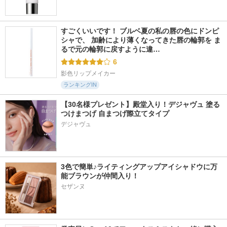
すごくいいです！ ブルベ夏の私の唇の色にドンピ
シャで、 加齢により薄くなってきた唇の輪郭を ま
るで元の輪郭に戻すように違…
6
影色リップメイカー
ランキングIN
【30名様プレゼント】殿堂入り！デジャヴュ 塗る
つけまつげ 自まつげ際立てタイプ
デジャヴュ
3色で簡単♪ライティングアップアイシャドウに万
能ブラウンが仲間入り！
セザンヌ