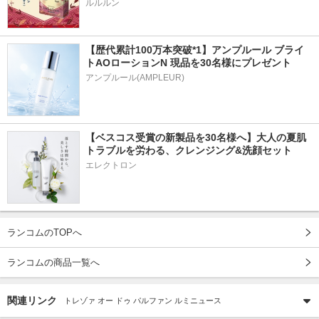
ルルルン
【歴代累計100万本突破*1】アンプルール ブライ
トAOローションN 現品を30名様にプレゼント
アンプルール(AMPLEUR)
【ベスコス受賞の新製品を30名様へ】大人の夏肌
トラブルを労わる、クレンジング&洗顔セット
エレクトロン
ランコムのTOPへ
ランコムの商品一覧へ
関連リンク
トレゾァ オー ドゥ パルファン ルミニュース