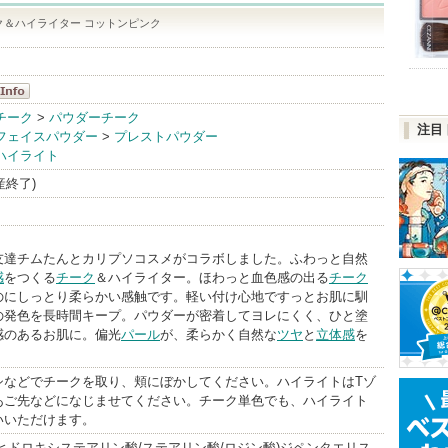
ク＆ハイライター コットンピンク
ソ
チーク
>
パウダーチーク
注目
フェイスパウダー
>
プレストパウダー
nfo
ハイライト
生産終了)
友達チムたんとカリプソコスメがコラボしました。ふわっと自然
感
をつくる
チーク
＆ハイライター。ほわっと血色感の出る
チーク
のにしっとり柔らかい感触です。軽い付け心地ですっとお肌に馴
の発色を長時間キープ。パウダーが密着してヨレにくく、ひと塗
感のあるお肌に。偏光
パール
が、柔らかく自然な
ツヤ
と
立体感
を
シなどでチークを取り、頬にぼかしてください。ハイライトはTゾ
あご先などになじませてください。チーク単色でも、ハイライト
いいただけます。
ヒドロキシステアリン酸/ステアリン酸/ロジン酸)ジペンタエリス