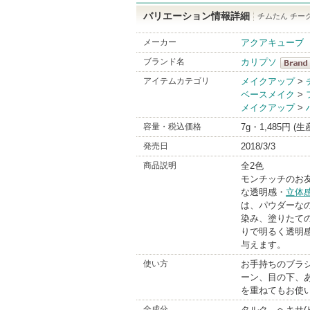
バリエーション情報詳細
チムたん チー
メーカー
アクアキューブ
ブランド名
カリプソ
カリプ
アイテムカテゴリ
メイクアップ
>
ベースメイク
>
BrandI
メイクアップ
>
容量・税込価格
7g・1,485円 (
発売日
2018/3/3
商品説明
全2色
モンチッチのお
な透明感・
立体
は、パウダーな
染み、塗りたて
りで明るく透明
与えます。
使い方
お手持ちのブラ
ーン、目の下、
を重ねてもお使
全成分
タルク、ヘキサ(