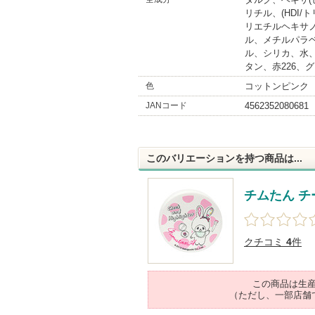
リチル、(HDI
リエチルヘキサ
ル、メチルパラ
ル、シリカ、水、
タン、赤226、
色
コットンピンク
JANコード
4562352080681
このバリエーションを持つ商品は...
チムたん 
クチコミ
4
件
この商品は生
（ただし、一部店舗