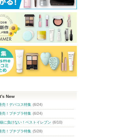
t's New
発売！デパコス特集
(6/24)
発売！プチプラ特集
(6/24)
線に負けない！ベストイレブン
(6/10)
発売！プチプラ特集
(5/28)