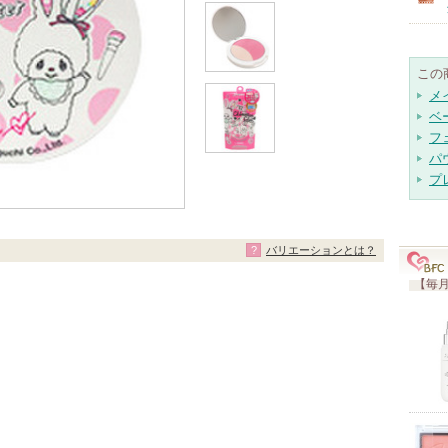
この
メ
ベ
フ
パ
プ
バリエーションとは？
【毎月