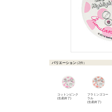
バリエーション
（
2
件）
コットンピンク
フラミンゴコー
(生産終了)
ラル
(生産終了)