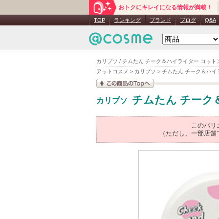
おトクにキレイになる情報が満載！
TOP
ランキング
ブランド
ブログ
Q&A
カリプソ / チムたん チーク＆ハイライター コット
アットコスメ
>
カリプソ
>
チムたん チーク＆ハイ
この商品の情報を見
チムたん チーク
カリプソ
る
このバリ
（ただし、一部店舗