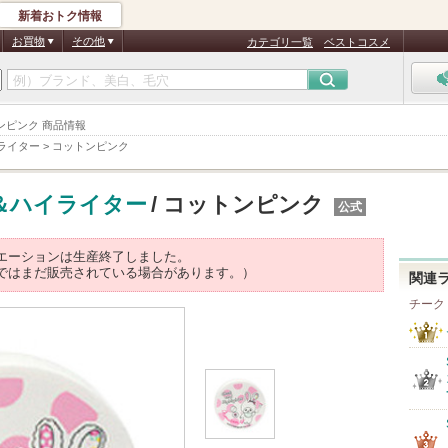
新着おトク情報
お買物
その他
カテゴリ一覧
ベストコスメ
ンピンク 商品情報
ライター
>
コットンピンク
＆ハイライター
/ コットンピンク
公式
エーションは生産終了しました。
ではまだ販売されている場合があります。）
関連
チーク