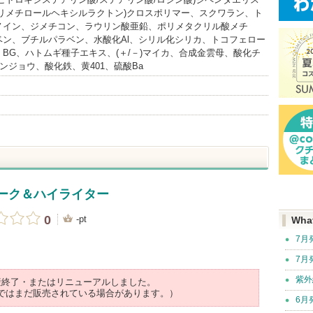
/トリメチロールヘキシルラクトン)クロスポリマー、スクワラン、ト
ノイン、ジメチコン、ラウリン酸亜鉛、ポリメタクリル酸メチ
ベン、ブチルパラベン、水酸化Al、シリル化シリカ、トコフェロー
BG、ハトムギ種子エキス、(＋/－)マイカ、合成金雲母、酸化チ
グンジョウ、酸化鉄、黄401、硫酸Ba
チーク＆ハイライター
0
-pt
Wha
7月
7月
紫外
産終了・またはリニューアルしました。
ではまだ販売されている場合があります。）
6月