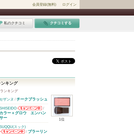
会員登録(無料)
ログイン
私のクチコミ
クチコミする
ランキング
 ランキング
チークブラッシュ
セザンヌ
/
SHISEIDO
/
SHISEIDOから
カラー＋グロウ エンハン
のお知らせがあ
サー
1位
ります
SUQQU(スック)
ブラーリン
/