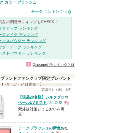
SUQQU(スッ
グ カラー ブラッシュ
ク)からのお知
らせがあります
チーク ランキングへ
商品の関連ランキングもCHECK！
イクアップ ランキング
ースメイク ランキング
ェイスパウダー ランキング
ウダーチーク ランキング
レストパウダー ランキング
?
@cosmeのランキングとは
ブランドファンクラブ限定プレゼント
 1・9・17・24日 開催！】
(応募受付：8/1～8/8)
【現品20名様】シルクグロウ
ベールUVミスト
/ SILCUS
紫外線対策とうるおいを両
現
立！
品
チークブラッシュの新色おた