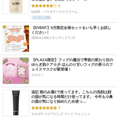
6
by365　パウダリーＵＶクリーム
ランキングIN
【EVENT】9月限定企画セットをいち早くお試し
ください！
SKIN＆LAB(スキンアンドラブ)
【PLAZA限定】フィグの魔法で季節の変わり目の
ゆらぎ肌ケア☆彡 ほんのり甘いフィグの香りのフ
ェイスマスクが新登場！
ルルルン
追記 朝のみ週2で使ってます。こちらの洗顔は顔
の脂が気になる時期だけ使ってます。 今年も小鼻
の脂が気になり始めたため使っ…
7
カネボウ スクラビング マッド ウォッシュ