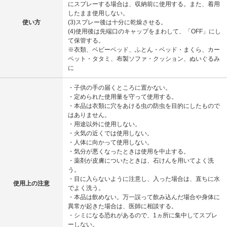
にスプレーする場合は、収納前に使用する。また、着用
したまま使用しない。
使い方
(3)スプレー後は十分に乾燥させる。
(4)使用後は先端口のキャップをまわして、「OFF」にし
て保管する。
※衣類、ベビーベッド、ふとん・ベッド・まくら、カー
ペット・タタミ、布製ソファ・クッション、ぬいぐるみ
に
・子供の手の届くところに置かない。
・定められた使用量を守って使用する。
・本品は衣類に穴をあける虫の防虫を目的にしたもので
はありません。
・用途以外に使用しない。
・火気の近くでは使用しない。
・人体に向かって使用しない。
・気分が悪くなったときは使用を中止する。
・薬剤が皮膚についたときは、石けんを用いてよく洗
う。
・目に入らないように注意し、入った場合は、直ちに水
使用上の注意
でよく洗う。
・本品は飲めない。万一誤って飲み込んだ場合や身体に
異常が起きた場合は、医師に相談する。
・シミになる恐れがあるので、1ヵ所に集中してスプレ
ーしない。