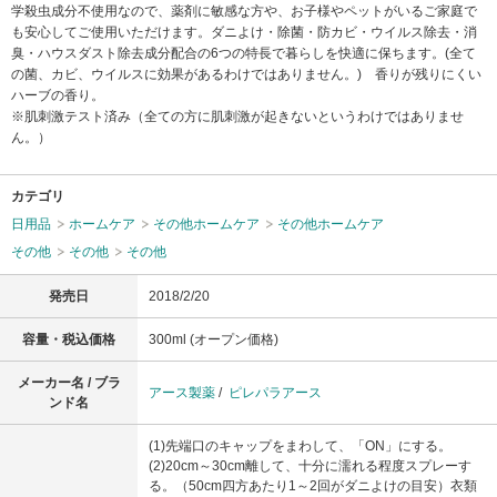
学殺虫成分不使用なので、薬剤に敏感な方や、お子様やペットがいるご家庭で
も安心してご使用いただけます。ダニよけ・除菌・防カビ・ウイルス除去・消
臭・ハウスダスト除去成分配合の6つの特長で暮らしを快適に保ちます。(全て
の菌、カビ、ウイルスに効果があるわけではありません。) 香りが残りにくい
ハーブの香り。
※肌刺激テスト済み（全ての方に肌刺激が起きないというわけではありませ
ん。）
カテゴリ
日用品
ホームケア
その他ホームケア
その他ホームケア
その他
その他
その他
発売日
2018/2/20
容量・税込価格
300ml (オープン価格)
メーカー名 / ブラ
アース製薬
/
ピレパラアース
ンド名
(1)先端口のキャップをまわして、「ON」にする。
(2)20cm～30cm離して、十分に濡れる程度スプレーす
る。（50cm四方あたり1～2回がダニよけの目安）衣類