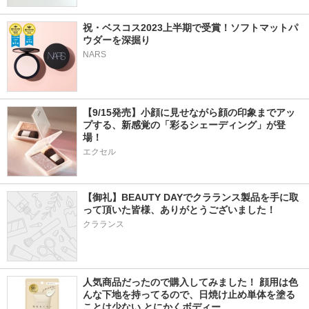
祝・ベスコス2023上半期で受賞！ソフトマットパ
ウダーを深掘り  
NARS
【9/15発売】小顔に見せながら顔の印象までアッ
プする、新感覚の「彩るシェーディング」が登
場！
エクセル
【御礼】BEAUTY DAYでクラランス製品を手に取
って頂いた皆様、ありがとうございました！
クラランス
人気商品だったので購入してみました！ 顔用は色
んな下地を持ってるので、日焼け止め単体を塗る
ことは少ない とにかくボディー…