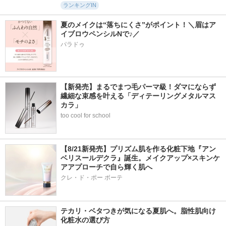
ランキングIN
夏のメイクは“落ちにくさ”がポイント！＼眉はア
イブロウペンシルNで♪／
パラドゥ
【新発売】まるでまつ毛パーマ級！ダマにならず
繊細な束感を叶える「ディテーリングメタルマス
カラ」
too cool for school
【8/21新発売】プリズム肌を作る化粧下地『アン
ベリスールデクラ』誕生。メイクアップ×スキンケ
アアプローチで自ら輝く肌へ
クレ・ド・ポー ボーテ
テカリ・ベタつきが気になる夏肌へ。脂性肌向け
化粧水の選び方