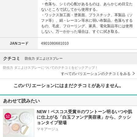
・色落ち、シミの心配があるものは、あらかじめ目立た
ないところで試してから使用する。
・ワックス加工面・塗装面、プラスチック、革製品（ソ
ファ等）、絹・レーヨン等水に弱い布製品、色落ちする
もの、毛皮、フローリング、家具、電化製品等には使用
しない。万一かかった場合は、すぐに拭き取る。
JANコード
4901080681010
クチコミ
防虫力 ダニよけスプレー
防虫力 ダニよけスプレーについてのクチコミをピックアップ！
すべてのバリエーションのクチコミをみる
このバリエーションにはまだクチコミがありません。
あわせて読みたい
NEW！ベスコス受賞※のワントーン明るいつや肌
に仕上がる「白玉ファンデ美容液」から、クッシ
ョンタイプ登場
マキアージュ