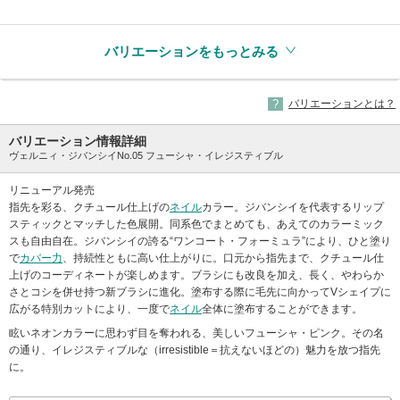
(生産終了)
(生産終了)
(生産終了)
バリエーションをもっとみる
バリエーションとは？
バリエーション情報詳細
ヴェルニィ・ジバンシイNo.05 フューシャ・イレジスティブル
リニューアル発売
指先を彩る、クチュール仕上げの
ネイル
カラー。ジバンシイを代表するリップ
スティックとマッチした色展開。同系色でまとめても、あえてのカラーミック
スも自由自在。ジバンシイの誇る“ワンコート・フォーミュラ”により、ひと塗り
で
カバー力
、持続性ともに高い仕上がりに。口元から指先まで、クチュール仕
上げのコーディネートが楽しめます。ブラシにも改良を加え、長く、やわらか
さとコシを併せ持つ新ブラシに進化。塗布する際に毛先に向かってVシェイプに
広がる特別カットにより、一度で
ネイル
全体に塗布することができます。
眩いネオンカラーに思わず目を奪われる、美しいフューシャ・ピンク。その名
の通り、イレジスティブルな（irresistible＝抗えないほどの）魅力を放つ指先
に。