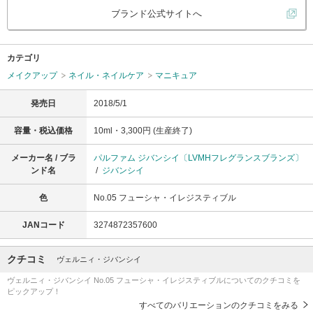
ブランド公式サイトへ
カテゴリ
メイクアップ
ネイル・ネイルケア
マニキュア
発売日
2018/5/1
容量・税込価格
10ml・3,300円 (生産終了)
メーカー名 / ブラ
パルファム ジバンシイ〔LVMHフレグランスブランズ〕
ンド名
/
ジバンシイ
色
No.05 フューシャ・イレジスティブル
JANコード
3274872357600
クチコミ
ヴェルニィ・ジバンシイ
ヴェルニィ・ジバンシイ No.05 フューシャ・イレジスティブルについてのクチコミを
ピックアップ！
すべてのバリエーションのクチコミをみる