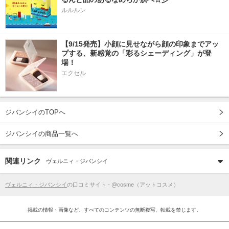
ルルルン
【9/15発売】小顔に見せながら顔の印象までアッ
プする、新感覚の「彩るシェーディング」が登
場！
エクセル
ジバンシイのTOPへ
ジバンシイの商品一覧へ
関連リンク
ヴェルニィ・ジバンシイ
ヴェルニィ・ジバンシイ
の口コミサイト - @cosme（アットコスメ）
掲載の情報・画像など、すべてのコンテンツの無断複写、転載を禁じます。