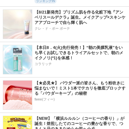
ランキングIN
【8/21新発売】プリズム肌を作る化粧下地『アン
ベリスールデクラ』誕生。メイクアップ×スキンケ
アアプローチで自ら輝く肌へ
クレ・ド・ポー ボーテ
【本日8．4(火)先行発売！】“朝の美膜乳液”をい
ち早くお試しできるトライアルセットで、朝のメ
イクノリ(*1)を体感！
コラリッチ
【★必見★】 パウダー派の皆さん、もう粉吹きに
悩まないで！ミスト1本でテカリを徹底ブロックす
る「パウダーキープ」の秘密
fwee(フィー)
【NEW】「横浜ルルルン（コーヒーの香り）」が
誕生！焙煎したてのコーヒーの豊かな香りで、つ
るんと品のあるなめらか肌へ☆彡