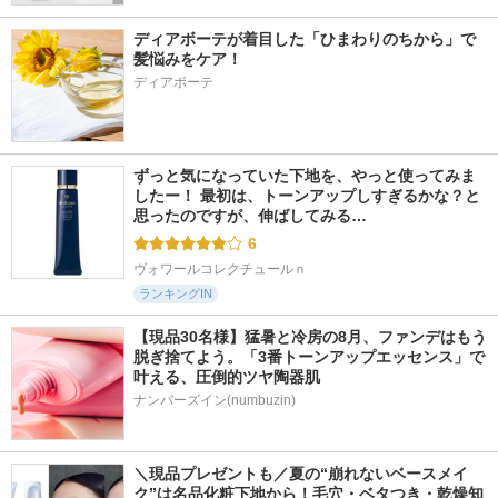
ディアボーテが着目した「ひまわりのちから」で
髪悩みをケア！
ディアボーテ
ずっと気になっていた下地を、やっと使ってみま
したー！ 最初は、トーンアップしすぎるかな？と
思ったのですが、伸ばしてみる…
6
ヴォワールコレクチュールｎ
ランキングIN
【現品30名様】猛暑と冷房の8月、ファンデはもう
脱ぎ捨てよう。「3番トーンアップエッセンス」で
叶える、圧倒的ツヤ陶器肌
ナンバーズイン(numbuzin)
＼現品プレゼントも／夏の“崩れないベースメイ
ク”は名品化粧下地から！毛穴・ベタつき・乾燥知