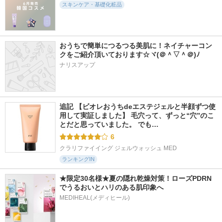
スキンケア・基礎化粧品
おうちで簡単につるつる美肌に！ネイチャーコン
クをご紹介頂いております☆ヾ(＠＾▽＾＠)ﾉ
ナリスアップ
追記 【ビオレおうちdeエステジェルと半顔ずつ使
用して実証しました】 毛穴って、ずっと“穴”のこ
とだと思っていました。 でも…
6
クラリファイイング ジェルウォッシュ MED
ランキングIN
★限定30名様★夏の隠れ乾燥対策！ローズPDRN
でうるおいとハリのある肌印象へ
MEDIHEAL(メディヒール)