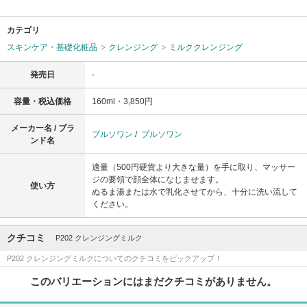
カテゴリ
スキンケア・基礎化粧品
クレンジング
ミルククレンジング
発売日
-
容量・税込価格
160ml・3,850円
メーカー名 / ブラ
プルソワン
/
プルソワン
ンド名
適量（500円硬貨より大きな量）を手に取り、マッサー
ジの要領で顔全体になじませます。
使い方
ぬるま湯または水で乳化させてから、十分に洗い流して
ください。
クチコミ
P202 クレンジングミルク
P202 クレンジングミルクについてのクチコミをピックアップ！
このバリエーションにはまだクチコミがありません。