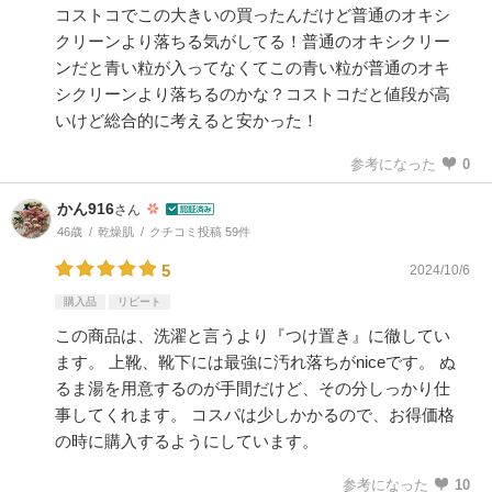
コストコでこの大きいの買ったんだけど普通のオキシ
クリーンより落ちる気がしてる！普通のオキシクリー
ンだと青い粒が入ってなくてこの青い粒が普通のオキ
シクリーンより落ちるのかな？コストコだと値段が高
いけど総合的に考えると安かった！
参考になった
0
かん916
さん
46歳
乾燥肌
クチコミ投稿 59件
5
2024/10/6
購入品
リピート
この商品は、洗濯と言うより『つけ置き』に徹してい
ます。 上靴、靴下には最強に汚れ落ちがniceです。 ぬ
るま湯を用意するのが手間だけど、その分しっかり仕
事してくれます。 コスパは少しかかるので、お得価格
の時に購入するようにしています。
参考になった
10