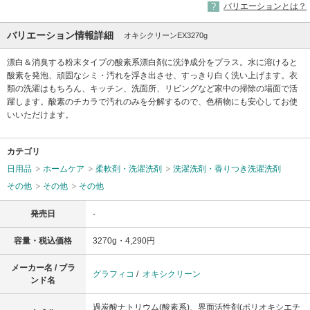
バリエーションとは？
バリエーション情報詳細
オキシクリーンEX3270g
漂白＆消臭する粉末タイプの酸素系漂白剤に洗浄成分をプラス。水に溶けると
酸素を発泡、頑固なシミ・汚れを浮き出させ、すっきり白く洗い上げます。衣
類の洗濯はもちろん、キッチン、洗面所、リビングなど家中の掃除の場面で活
躍します。酸素のチカラで汚れのみを分解するので、色柄物にも安心してお使
いいただけます。
カテゴリ
日用品
ホームケア
柔軟剤・洗濯洗剤
洗濯洗剤・香りつき洗濯洗剤
その他
その他
その他
発売日
-
容量・税込価格
3270g・4,290円
メーカー名 / ブラ
グラフィコ
/
オキシクリーン
ンド名
過炭酸ナトリウム(酸素系)、界面活性剤(ポリオキシエチ