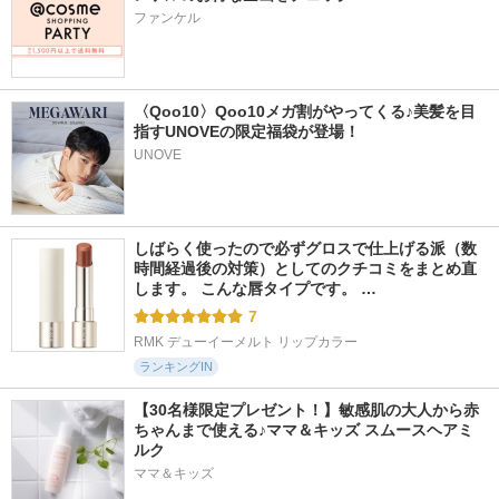
ファンケル
〈Qoo10〉Qoo10メガ割がやってくる♪美髪を目
指すUNOVEの限定福袋が登場！
UNOVE
しばらく使ったので必ずグロスで仕上げる派（数
時間経過後の対策）としてのクチコミをまとめ直
します。 こんな唇タイプです。 …
7
RMK デューイーメルト リップカラー
ランキングIN
【30名様限定プレゼント！】敏感肌の大人から赤
ちゃんまで使える♪ママ＆キッズ スムースヘアミ
ルク
ママ＆キッズ