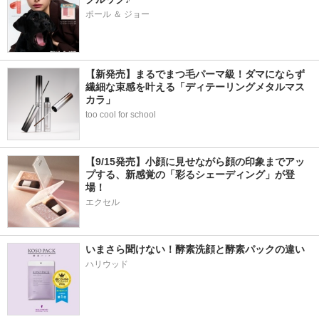
ポール ＆ ジョー
【新発売】まるでまつ毛パーマ級！ダマにならず
繊細な束感を叶える「ディテーリングメタルマス
カラ」
too cool for school
【9/15発売】小顔に見せながら顔の印象までアッ
プする、新感覚の「彩るシェーディング」が登
場！
エクセル
いまさら聞けない！酵素洗顔と酵素パックの違い
ハリウッド