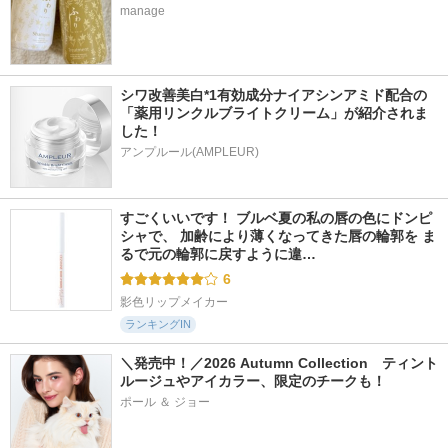
manage
シワ改善美白*1有効成分ナイアシンアミド配合の
「薬用リンクルブライトクリーム」が紹介されま
した！
アンプルール(AMPLEUR)
すごくいいです！ ブルベ夏の私の唇の色にドンピ
シャで、 加齢により薄くなってきた唇の輪郭を ま
るで元の輪郭に戻すように違…
6
影色リップメイカー
ランキングIN
＼発売中！／2026 Autumn Collection　ティント
ルージュやアイカラー、限定のチークも！
ポール ＆ ジョー