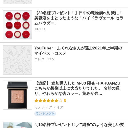
【30名様プレゼント！】日中の乾燥崩れ対策に！
美容液をまとったような「ハイドラヴェール セラ
ムパウダー」
TIRTIR
YouTuber・ふくれなさんが選ぶ2021年上半期の
マイベストコスメ
エレクトロン
【追記】 追加購入した M-03 陽杏 -HARUANZU 
こちらが想像以上に大当たりでした。 名前の通
り、やわらかな杏カラー。黄みが強…
6
モノ ルック アイズ
ランキングIN
＼10名様プレゼント !! ／”絹糸”のような美しい髪