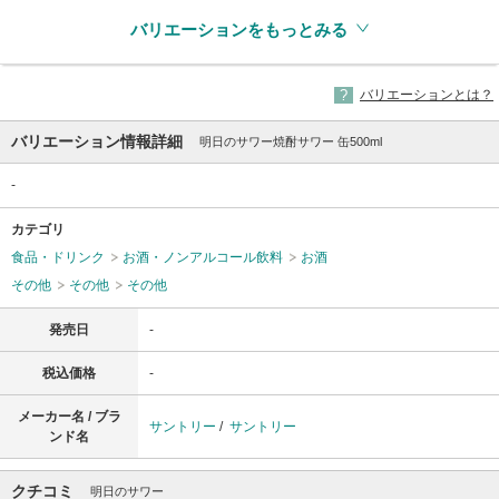
バリエーションをもっとみる
バリエーションとは？
バリエーション情報詳細
明日のサワー焼酎サワー 缶500ml
-
カテゴリ
食品・ドリンク
お酒・ノンアルコール飲料
お酒
その他
その他
その他
発売日
-
税込価格
-
メーカー名 / ブラ
サントリー
/
サントリー
ンド名
クチコミ
明日のサワー