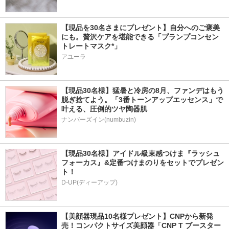
【現品を30名さまにプレゼント】自分へのご褒美
にも。贅沢ケアを堪能できる「プランプコンセン
トレートマスク*」
アユーラ
【現品30名様】猛暑と冷房の8月、ファンデはもう
脱ぎ捨てよう。「3番トーンアップエッセンス」で
叶える、圧倒的ツヤ陶器肌
ナンバーズイン(numbuzin)
【現品30名様】アイドル級束感つけま『ラッシュ
フォーカス』&定番つけまのりをセットでプレゼン
ト！
D-UP(ディーアップ)
【美顔器現品10名様プレゼント】CNPから新発
売！コンパクトサイズ美顔器「CNP T ブースター 