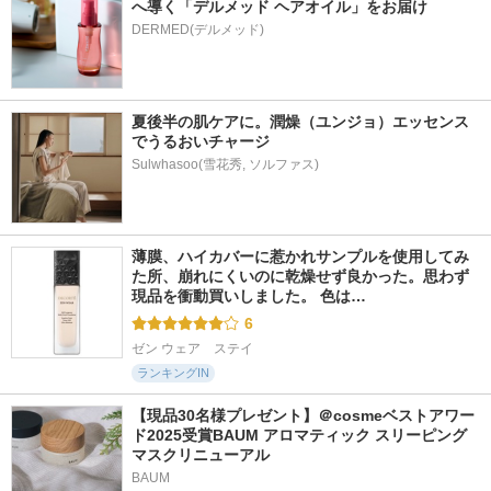
へ導く「デルメッド ヘアオイル」をお届け
DERMED(デルメッド)
夏後半の肌ケアに。潤燥（ユンジョ）エッセンス
でうるおいチャージ
Sulwhasoo(雪花秀, ソルファス)
薄膜、ハイカバーに惹かれサンプルを使用してみ
た所、崩れにくいのに乾燥せず良かった。思わず
現品を衝動買いしました。 色は…
6
ゼン ウェア　ステイ
ランキングIN
【現品30名様プレゼント】＠cosmeベストアワー
ド2025受賞BAUM アロマティック スリーピング
マスクリニューアル
BAUM