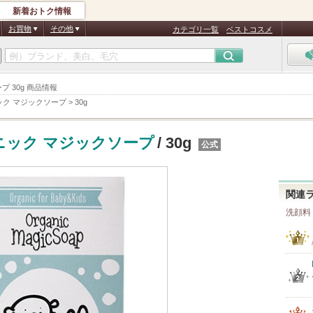
新着おトク情報
お買物
その他
カテゴリ一覧
ベストコスメ
 30g 商品情報
ック マジックソープ
>
30g
ニック マジックソープ
/ 30g
公式
関連
洗顔料