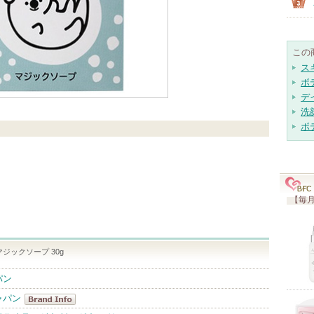
この
ス
ボ
デ
洗
ボ
【毎月
ジックソープ 30g
パン
ャパン
ベビースキン