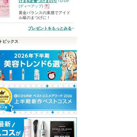
けま&定番つけまのり
/ D-UP
(ディーアップ)
黄金バランスの束感でアイド
現
ル級のまつげに！
プレゼントをもっとみる
品
トピックス