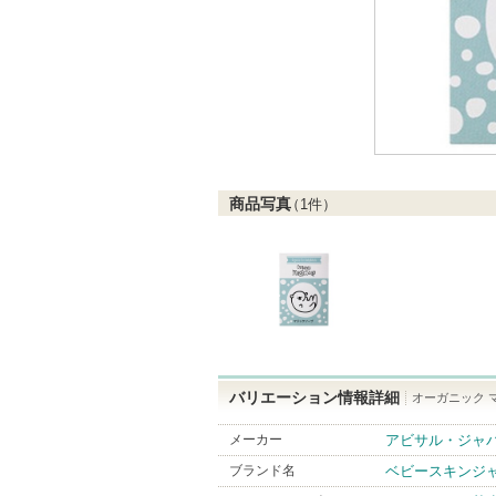
商品写真
（
1
件）
バリエーション情報詳細
オーガニック マ
メーカー
アビサル・ジャ
ブランド名
ベビースキンジ