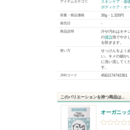
アイテムカテゴリ
スキンケア・基
ボディケア・オ
容量・税込価格
30g・1,320円
発売日
-
商品説明
汗や汚れはキチ
の
弾力
泡でやさ
を防ぎます。
使い方
せっけんをよく
い。キメの細か
に洗い流してく
す。
JANコード
4562174742361
このバリエーションを持つ商品は...
オーガニッ