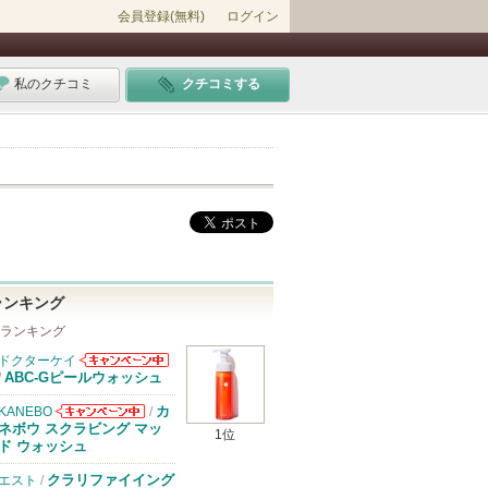
会員登録(無料)
ログイン
私のクチコミ
クチコミする
ランキング
 ランキング
ドクターケイ
ドクターケイか
ABC-Gピールウォッシュ
/
らのお知らせが
あります
カ
KANEBO
/
KANEBOから
ネボウ スクラビング マッ
1位
のお知らせがあ
ド ウォッシュ
ります
クラリファイイング
エスト
/