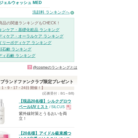
ジェルウォッシュ MED
洗顔料 ランキングへ
商品の関連ランキングもCHECK！
キンケア・基礎化粧品 ランキング
ディケア・オーラルケア ランキング
イリーボディケア ランキング
顔石鹸 ランキング
ディ石鹸 ランキング
?
@cosmeのランキングとは
ブランドファンクラブ限定プレゼント
 1・9・17・24日 開催！】
(応募受付：8/1～8/8)
【現品20名様】シルクグロウ
ベールUVミスト
/ SILCUS
紫外線対策とうるおいを両
現
立！
品
【20名様】アイドル級束感つ