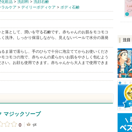
礎化粧品
>
洗顔料
>
洗顔石鹸
ーラルケア
>
デイリーボディケア
>
ボディ石鹸
ジャパン
BrandInfo
ンと落として、潤いを守る石鹸です。赤ちゃんのお肌をモコモコ
しく洗浄。しっかり保湿しながら、見えないベールで水分の蒸発
注目
ぬるま湯で濡らし、手のひらで十分に泡立ててからお使いくださ
いモコモコの泡で、赤ちゃんの柔らかいお肌をやさしく包むよう
ださい。お顔も使用できます。赤ちゃんから大人まで使用できま
ク マジックソープ
0
-pt