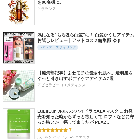
を80名様に♪
クラランス
気になる“ちらほら白髪”に！ 白髪かくしアイテム
お試しレビュー｜アットコスメ編集部 ゆま
ヘアケア・スタイリング
【編集部記事】ふわモチの愛され肌へ。透明感を
ぐっと引き出すボディケアアイテム7選
アピセラピーコスメティクス
LuLuLun ルルルンハイドラ 5ALAマスク これ発
売を知った時からずっと欲しくて ロフトなどに寄
った時とか　探してましたが PLAZ…
7
ルルルン ハイドラ 5ALA マスク