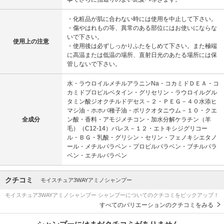
・化粧品が肌に合わない時には使用を中止して下さい。
・傷やはれもの等、異常のある部位にはお使いにならな
いで下さい。
使用上の注意
・使用後は必ずしっかりふたをしめて下さい。また極端
に高温または低温の場所、直射日光のあたる場所には保
管しないで下さい。
水・ラウロイルメチルアラニンNa・コカミドＤＥＡ・コ
カミドプロピルベタイン・グリセリン・ラウロイルグル
タミン酸ジオクチルドデセス－２・ＰＥＧ－４０水添ヒ
マシ油・ホホバ種子油・ポリクオタニウム－１０・クエ
全成分
ン酸・香料・アモジメチコン・加水分解ケラチン（羊
毛）（C12-14）パレス－１２・エトキシジグリコー
ル・ＢＧ・乳酸・グリシン・セリン・フェノキシエタノ
ール・メチルパラベン・プロピルパラベン・ブチルパラ
ベン・エチルパラベン
クチコミ
モイスチュア3WAYアミノシャンプー
モイスチュア3WAYアミノシャンプー シャンプーについてのクチコミをピックアップ！
すべてのバリエーションのクチコミをみる