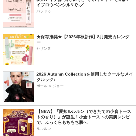
イブロウペンシルNで♪／
パラドゥ
★保存推奨★【2026年秋新作】8月発売カレンダ
ー
セザンヌ
2026 Autumn Collectionを使用したクールなメイ
クルック♪
ポール ＆ ジョー
【NEW】『愛知ルルルン（できたての小倉トース
トの香り）』が誕生！小倉トーストの美肌レシピ
で、ふっくらもちもち肌へ
ルルルン