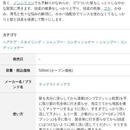
良く、
ノンシリコン
でも手触りがなめらか、ゴワついた髪もしっとりしなやか
な髪質に導きます。頭皮の健康をしっかりと守り、頭皮の乾燥、
フケ
、かゆ
み、薄毛と色々な悩みの解消に。ホホバ油配合でリンスを使わなくてもしっか
りと髪と頭皮を保護して艶々にします。
カテゴリ
ヘアケア・スタイリング
シャンプー・コンディショナー
シャンプー・コン
ディショナー
発売日
-
容量・税込価格
500ml (オープン価格)
メーカー名 / ブラ
ティアラ
/
ティアラ
ンド名
髪を充分に濡らしてから適量(ポンプ2プッシュ程度)を手
に取り髪の毛全体に行き渡らせ、泡立ててから地肌を優
しくマッサージするように洗い、すすぎでしっかり洗い
使い方
流して下さい。もう一度、少量のシャンプー(ポンプ0.5
プッシュ)を手に取り、髪全体に行き渡らせてから(頭皮
にはつけないように)軽く洗い流してください。そうする
事でさらに指通りのよい艶髪へ導きます。