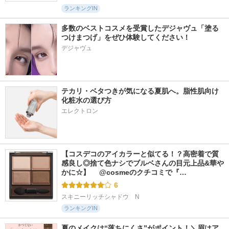
ランキングIN
多数のベストコスメを受賞したデジャヴュ「塗る
つけまつげ」をぜひ体験してください！
デジャヴュ
テカリ・ベタつきが気になる夏肌へ。脂性肌向け
化粧水の選び方
エレクトロン
【コスデコのアイカラーと似てる！？高密着で質
感良し◎捨て色ナシでブルベさんの目元上品&華や
かに☆】 　@cosmeのクチコミで『…
6
スキニーリッチシャドウ　N
ランキングIN
夏のメイクは“落ちにくさ”がポイント！＼眉はア