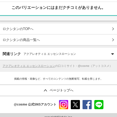
このバリエーションにはまだクチコミがありません。
ロクシタンのTOPへ
ロクシタンの商品一覧へ
関連リンク
アクアレオティエ エッセンスローション
アクアレオティエ エッセンスローション
の口コミサイト - @cosme（アットコスメ）
掲載の情報・画像など、すべてのコンテンツの無断複写、転載を禁じます。
ページトップへ
@cosme
公式SNSアカウント
instag
x
faceb
line
ram
ook