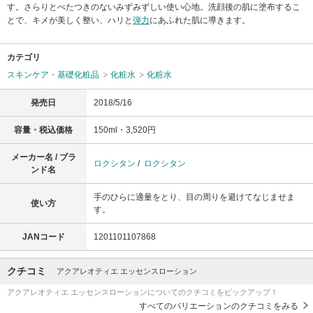
す。さらりとべたつきのないみずみずしい使い心地。洗顔後の肌に塗布するこ
とで、キメが美しく整い、ハリと
弾力
にあふれた肌に導きます。
カテゴリ
スキンケア・基礎化粧品
化粧水
化粧水
発売日
2018/5/16
容量・税込価格
150ml・3,520円
メーカー名 / ブラ
ロクシタン
/
ロクシタン
ンド名
手のひらに適量をとり、目の周りを避けてなじませま
使い方
す。
JANコード
1201101107868
クチコミ
アクアレオティエ エッセンスローション
アクアレオティエ エッセンスローションについてのクチコミをピックアップ！
すべてのバリエーションのクチコミをみる