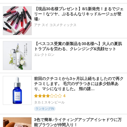
【現品30名様プレゼント】8/1新発売！まるでジェ
リー！なツヤ、ぷるるんなリキッドルージュが登
場♪
アナ スイ コスメティックス
【ベスコス受賞の新製品を30名様へ】大人の夏肌
トラブルを労わる、クレンジング&洗顔セット
エレクトロン
前回のクチコミから3ヶ月以上経ちましたので再ク
チコミします。 毛穴のザラつきには多少効果あ
り、マシになりました。 頬の謎…
4
タカミスキンピール
ランキングIN
3色で簡単♪ライティングアップアイシャドウに万
能ブラウンが仲間入り！