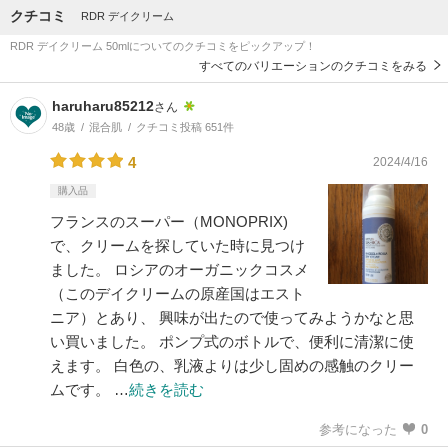
クチコミ
RDR デイクリーム
RDR デイクリーム 50mlについてのクチコミをピックアップ！
すべてのバリエーションのクチコミをみる
haruharu85212
さん
48歳
混合肌
クチコミ投稿 651件
4
2024/4/16
購入品
フランスのスーパー（MONOPRIX)
で、クリームを探していた時に見つけ
ました。 ロシアのオーガニックコスメ
（このデイクリームの原産国はエスト
ニア）とあり、 興味が出たので使ってみようかなと思
い買いました。 ポンプ式のボトルで、便利に清潔に使
えます。 白色の、乳液よりは少し固めの感触のクリー
ムです。 …
続きを読む
参考になった
0