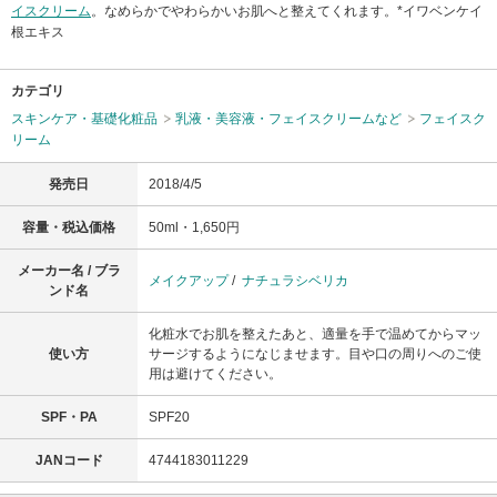
イスクリーム
。なめらかでやわらかいお肌へと整えてくれます。*イワベンケイ
根エキス
カテゴリ
スキンケア・基礎化粧品
乳液・美容液・フェイスクリームなど
フェイスク
リーム
発売日
2018/4/5
容量・税込価格
50ml・1,650円
メーカー名 / ブラ
メイクアップ
/
ナチュラシベリカ
ンド名
化粧水でお肌を整えたあと、適量を手で温めてからマッ
使い方
サージするようになじませます。目や口の周りへのご使
用は避けてください。
SPF・PA
SPF20
JANコード
4744183011229