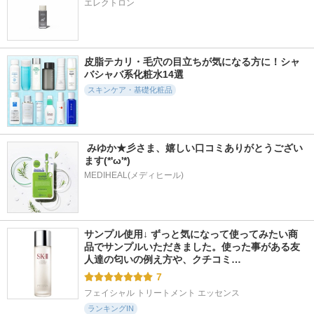
エレクトロン
皮脂テカリ・毛穴の目立ちが気になる方に！シャ
バシャバ系化粧水14選
スキンケア・基礎化粧品
 みゆか★彡さま、嬉しい口コミありがとうござい
ます(*'ω'*)
MEDIHEAL(メディヒール)
サンプル使用↓ ずっと気になって使ってみたい商
品でサンプルいただきました。使った事がある友
人達の匂いの例え方や、クチコミ…
7
フェイシャル トリートメント エッセンス
ランキングIN